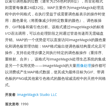
以索引调色板的位数（通常为256色时的8位），而全彩格式
则需要每像素24或32位。MAP主要作为ImageMagick处理流
程中的中间格式，在执行受益于或需要调色板表示的操作时使
用：颜色量化（将图像减少到特定数量的颜色）、调色板操
作、GIF制备和索引色分析。该格式通过ImageMagick的标准
I/O语法调用，可以在处理阶段之间通过管道传递而无需磁盘
开销。MAP的一个优势是可以直接访问ImageMagick的颜色量
化和调色板管理功能：MAP格式输出使调色板结构显式化且可
操作，支持在处理步骤之间执行特定的调色板操作（重排序、
重映射、合并）。该格式与ImageMagick处理生态系统的集成
是另一个实用优势——ImageMagick的大量
图像处理
操作都可
以消费或产生MAP格式数据，使其成为最终目标为GIF、带调
色板的PNG或其他索引色格式的颜色缩减流程中的天然中间格
式。
开发者
:
ImageMagick Studio LLC
首次发布
: 1990