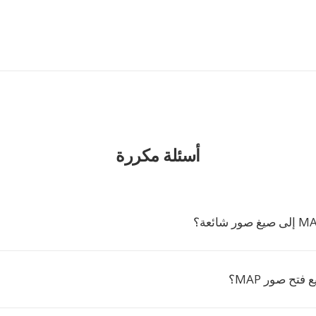
أسئلة مكررة
فتح صور MAP؟