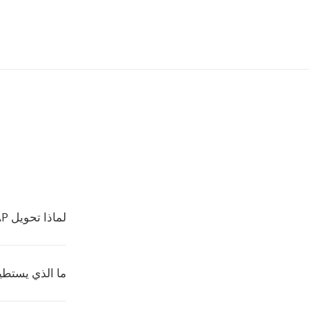
لماذا تحويل MAP إلى صيغ صور شائعة؟
ما الذي يستطيع 