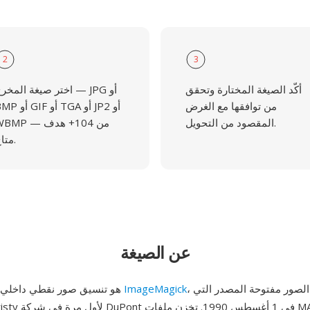
2
3
أكّد الصيغة المختارة وتحقق
اختر صيغة المخرج — JPG أ
من توافقها مع الغرض
BMP أو GIF أو TGA أو 
المقصود من التحويل.
WBMP — من 104+ ه
متاح.
عن الصيغة
، حزمة معالجة الصور مفتوحة المصدر التي
ImageMagick
MAP هو تنسيق صور نقطي داخلي يستخدمه