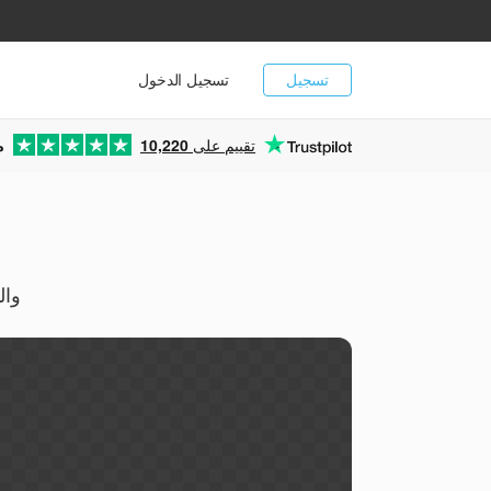
تسجيل
تسجيل الدخول
تقييم على
10,220
م
حوّل صور MAP