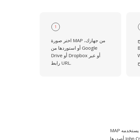
1
و
اختر صورة MAP من جهازك،
JP2 أو
أو استوردها من Google
دف
Drive أو Dropbox أو عبر
رابط URL.
أصدرها John Cristy لأول مرة في شركة DuPont في 1 أغسطس 1990. تخزن ملفات MAP صوراً بألوان