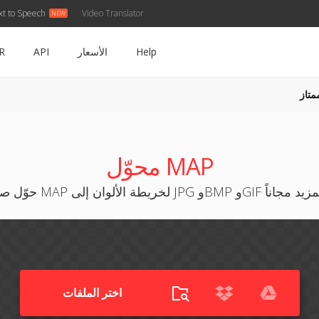
xt to Speech
Video Translator
Help
الأسعار
API
R
متاز
محوّل MAP
 لخريطة الألوان إلى JPG وBMP وGIF والمزيد مجاناً
اختر الملفات