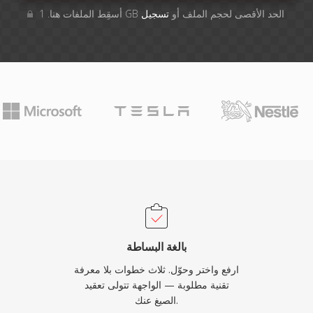
أسقِط الملفات هنا. 1 GB الحد الأقصى لحجم الملف أو
تسجيل
بالغة البساطة
ارفع واختر وحوّل. ثلاث خطوات بلا معرفة
تقنية مطلوبة — الواجهة تتولى تعقيد
الصيغ عنك.