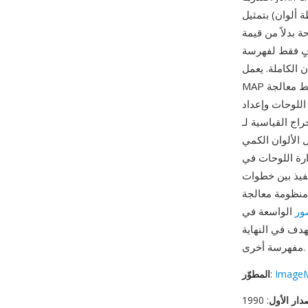
: لوحة ألوان (الخريطة) تليها بيانات
. يوفر التنسيق تمثيلاً
فٍ فقط لفهرسة
ي تنسيقات الألوان الكاملة. يعمل
MAP بشكل أساسي كتنسيق وسيط ضمن خط معالجة ImageMagick، مفيد عند تنفيذ عمليات تستفيد
 GIF وتحليل الألوان
Imag ويمكن توجيهه بين
 الألوان الكمي
ي ImageMagick: يجعل خرج تنسيق MAP بنية اللوحة صريحة وقابلة للتعديل، مما يتيح
نفيذ بين خطوات
ور
الواسعة في ImageMagick يمكنها استهلاك أو إنتاج بيانات بتنسيق MAP، مما يجعله وسيطاً
وحة ألوان أو تنسيقات ألوان
مفهرسة أخرى.
ImageM
:
المطوّر
دار الأول
: 1990