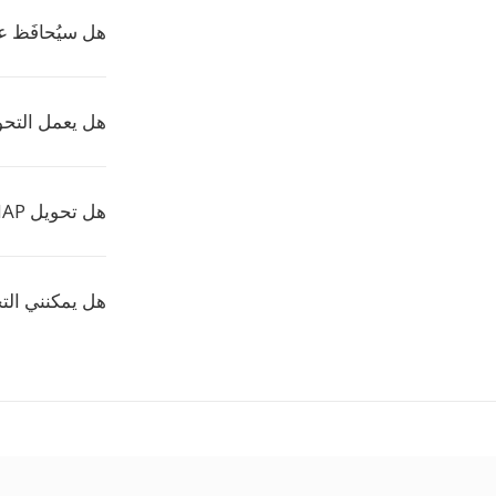
هل سيُحافَظ ع
هل يعمل التحويل 
هل تحويل MAP مجاني؟
هل يمكنني الت