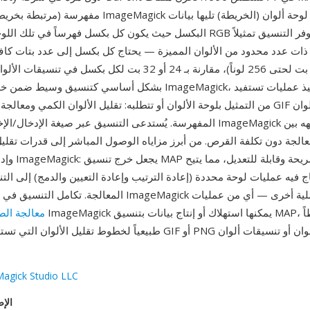
مفهرسة (مرتبطة بخريطة ألوان) بتمثيل ImageMagick الأصلي
البكسل حيث يكون كل بكسل فهرساً في تلك اللوحة بدلاً من قيمة RGB مباشرة
 ذات عدد محدود من الألوان المميزة — يحتاج كل بكسل إلى عدد بتات كا
اللوحة (عادةً 8 بت لحتى 256 لوناً)، مقارنة بـ 24 أو 32 بت لكل بكسل ف
من التمثيل بلوحة الألوان أو تتطلبه: تقليل الألوان الكمي ومعالجة اللوحات وإعداد
المفهرسة. يُستدعى التنسيق عبر صيغة الإدخال/الإخراج القياسية لـ eMagick
الجة دون تكلفة القرص. من أبرز مزاياه الوصول المباشر إلى قدرات تقليل
وإدارة اللوحات ف
 فيه عمليات لوحة محددة (إعادة الترتيب وإعادة التعيين والدمج) إلى الت
منظومة معالجة ImageMagick يمثل قوة عملية أخرى — أي من عمليات
معالجة الص
طبيعياً لخطوط تقليل الألوان التي تستهدف في النهاية GIF أو PNG بل
agick Studio LLC
الإص