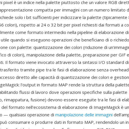
i pixel è un indice nella palette piuttosto che un valore RGB dirett
rappresentazione compatta per immagini con un numero limitato di c
ichiede solo i bit sufficienti per indicizzare la palette (tipicamente
 colori), rispetto ai 24 o 32 bit per pixel richiesti dai formati a co
almente come formato intermedio nella pipeline di elaborazione di
utile quando si eseguono operazioni che beneficiano di o richied
one con palette: quantizzazione dei colori (riduzione di un'immagi
co di colori), manipolazione della palette, preparazione per GIF e 
zati. Il formato viene invocato attraverso la sintassi I/O standard
rasferito tramite pipe tra le fasi di elaborazione senza overhead
accesso diretto alle capacità di quantizzazione dei colori e gestion
geMagick: l'output in formato MAP rende la struttura della palette
abilitando flussi di lavoro dove operazioni specifiche sulla palette
o, rimappatura, fusione) devono essere eseguite tra le fasi di ela
e del formato nell'ecosistema di elaborazione di ImageMagick è un
co — qualsiasi operazione di
manipolazione delle immagini
dell'amp
uò consumare o produrre dati in formato MAP, rendendolo un in