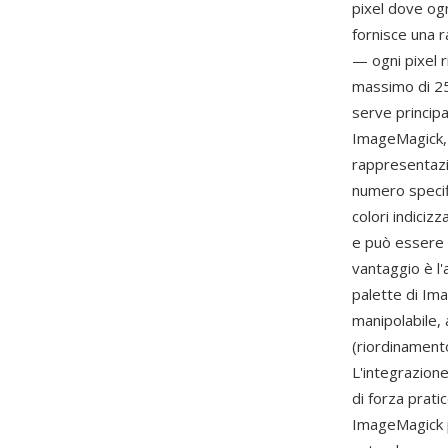
pixel dove ogn
fornisce una 
— ogni pixel r
massimo di 256
serve princip
ImageMagick, 
rappresentazi
numero specifi
colori indiciz
e può essere t
vantaggio è l'
palette di Ima
manipolabile, 
(riordinament
L'integrazion
di forza prati
ImageMagick p