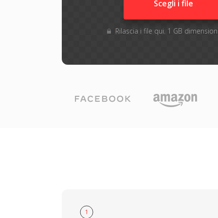
Scegli i file
Rilascia i file qui. 1 GB dimensi
1