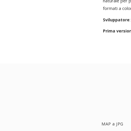
naturale per p
formati a colo
Sviluppatore
Prima versio
MAP a JPG