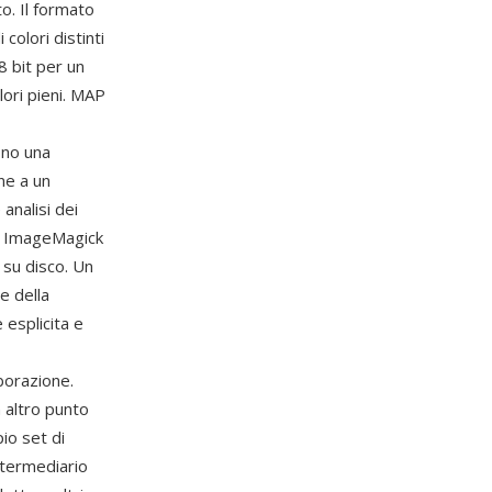
o. Il formato
olori distinti
 8 bit per un
lori pieni. MAP
ono una
ne a un
analisi dei
 di ImageMagick
 su disco. Un
e della
 esplicita e
borazione.
 altro punto
io set di
termediario