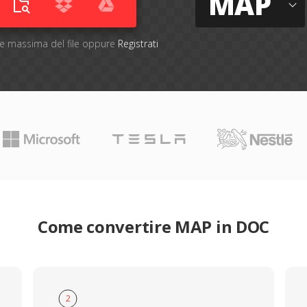
MAP
one massima del file oppure
Registrati
Come convertire MAP in DOC
2