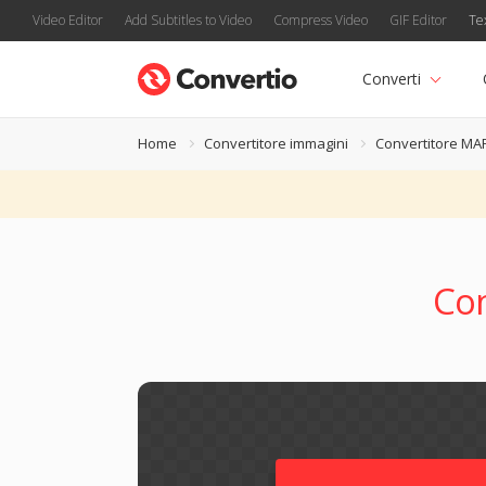
Video Editor
Add Subtitles to Video
Compress Video
GIF Editor
Te
Converti
Home
Convertitore immagini
Convertitore MA
Co