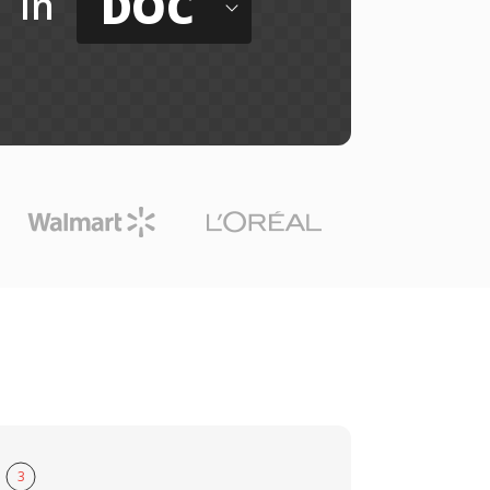
DOC
in
3