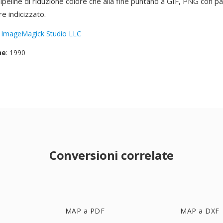
ipeline di riduzione colore che alla fine puntano a GIF, PNG con pal
re indicizzato.
:
ImageMagick Studio LLC
ne
: 1990
Conversioni correlate
MAP a PDF
MAP a DXF