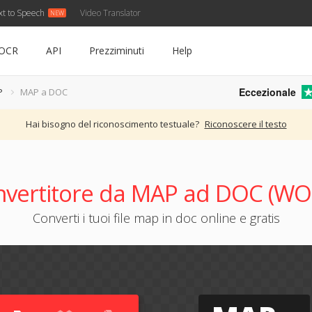
xt to Speech
Video Translator
OCR
API
Prezziminuti
Help
Eccezionale
P
MAP a DOC
Hai bisogno del riconoscimento testuale?
Riconoscere il testo
nvertitore da MAP ad DOC (WO
Converti i tuoi file map in doc online e gratis