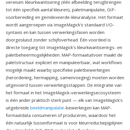
vereisen: kleurkwantisering (één afbeelding terugbrengen
tot één specifiek aantal kleuren), paletmanipulatie, GIF-
voorbereiding en geïndexeerde-kleuranalyse. Het formaat
wordt aangeroepen via ImageMagick's standaard I/O-
syntaxis en kan tussen verwerkingsfasen worden
doorgesluisd zonder schijfoverhead. Één voordeel is
directe toegang tot ImageMagick's kleurkwantiserings- en
paletbeheermogelijkheden: MAP-formaatuitvoer maakt de
paletstructuur expliciet en manipuleerbaar, wat workflows
mogelijk maakt waarbij specifieke paletbewerkingen
(herordening, hermapping, samenvoeging) moeten worden
uitgevoerd tussen verwerkingsstappen. De integratie van
het formaat in het ImageMagick-verwerkingsecosysteem
is één ander praktisch sterk punt — elk van ImageMagick's
uitgebreide
beeldmanipulatie
-bewerkingen kan MAP-
formaatdata consumeren of produceren, waardoor het
één natuurlijk tussenformaat is voor kleurreductiepijplijnen