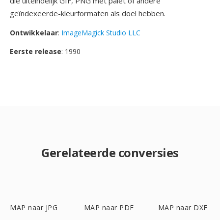
die uiteindelijk GIF, PNG met palet of andere
geïndexeerde-kleurformaten als doel hebben.
Ontwikkelaar
:
ImageMagick Studio LLC
Eerste release
: 1990
Gerelateerde conversies
MAP naar JPG
MAP naar PDF
MAP naar DXF