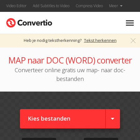
Video Editor
Add Subtitles to Video
Compress Video
Meer
Heb je nodig tekstherkenning?
Tekst herkennen
MAP naar DOC (WORD) converter
Converteer online gratis uw map- naar doc-
bestanden
Kies bestanden