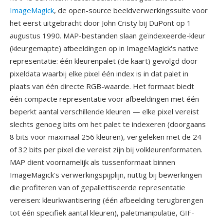
ImageMagick
, de open-source beeldverwerkingssuite voor
het eerst uitgebracht door John Cristy bij DuPont op 1
augustus 1990. MAP-bestanden slaan geïndexeerde-kleur
(kleurgemapte) afbeeldingen op in ImageMagick's native
representatie: één kleurenpalet (de kaart) gevolgd door
pixeldata waarbij elke pixel één index is in dat palet in
plaats van één directe RGB-waarde. Het formaat biedt
één compacte representatie voor afbeeldingen met één
beperkt aantal verschillende kleuren — elke pixel vereist
slechts genoeg bits om het palet te indexeren (doorgaans
8 bits voor maximaal 256 kleuren), vergeleken met de 24
of 32 bits per pixel die vereist zijn bij volkleurenformaten.
MAP dient voornamelijk als tussenformaat binnen
ImageMagick's verwerkingspijplijn, nuttig bij bewerkingen
die profiteren van of gepallettiseerde representatie
vereisen: kleurkwantisering (één afbeelding terugbrengen
tot één specifiek aantal kleuren), paletmanipulatie, GIF-