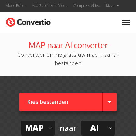
Video Editor
Add Subtitles to Video
Compress Video
Meer
MAP naar AI converter
Converteer online gratis uw map- naar ai-
bestanden
Kies bestanden
MAP
AI
naar