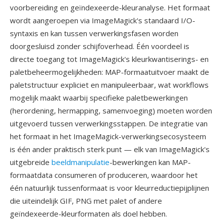
voorbereiding en geïndexeerde-kleuranalyse. Het formaat
wordt aangeroepen via ImageMagick's standaard I/O-
syntaxis en kan tussen verwerkingsfasen worden
doorgesluisd zonder schijfoverhead. Één voordeel is
directe toegang tot ImageMagick's kleurkwantiserings- en
paletbeheermogelijkheden: MAP-formaatuitvoer maakt de
paletstructuur expliciet en manipuleerbaar, wat workflows
mogelijk maakt waarbij specifieke paletbewerkingen
(herordening, hermapping, samenvoeging) moeten worden
uitgevoerd tussen verwerkingsstappen. De integratie van
het formaat in het ImageMagick-verwerkingsecosysteem
is één ander praktisch sterk punt — elk van ImageMagick's
uitgebreide
beeldmanipulatie
-bewerkingen kan MAP-
formaatdata consumeren of produceren, waardoor het
één natuurlijk tussenformaat is voor kleurreductiepijplijnen
die uiteindelijk GIF, PNG met palet of andere
geïndexeerde-kleurformaten als doel hebben.