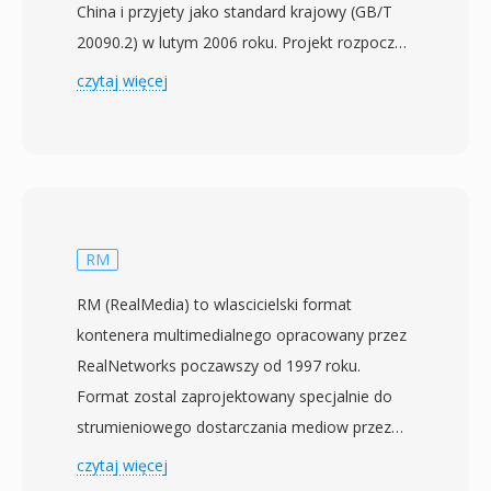
China i przyjety jako standard krajowy (GB/T
20090.2) w lutym 2006 roku. Projekt rozpoczal
sie w 2002 roku z celem stworzenia niezaleznej
czytaj więcej
technologii kompresji, ktora moglyby
obslugiwac masywna infrastrukture nadawcza i
multimedialna w Chinach bez polegania na
kodekach licencjonowanych zagranicznie.
CAVS, okreslany tez jako AVS1, osiaga
efektywnosc kompresji porownywalna z
RM
H.264/AVC, jednoczesnie wykorzystujac
RM (RealMedia) to wlascicielski format
prostsza strukture patentowa ze znacznie
kontenera multimedialnego opracowany przez
nizszymi kosztami licencyjnymi. Standard
RealNetworks poczawszy od 1997 roku.
obsluguje rozdzielczosci wideo od
Format zostal zaprojektowany specjalnie do
standardowej do wysokiej, co czyni go
strumieniowego dostarczania mediow przez
odpowiednim zarowno do naziemnej telewizji
internet, pakujac kodeki RealVideo i RealAudio
czytaj więcej
cyfrowej, jak i strumieniowania
w kontener zoptymalizowany pod odtwarzanie