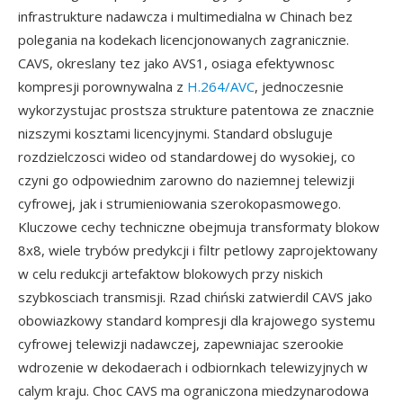
infrastrukture nadawcza i multimedialna w Chinach bez
polegania na kodekach licencjonowanych zagranicznie.
CAVS, okreslany tez jako AVS1, osiaga efektywnosc
kompresji porownywalna z
H.264/AVC
, jednoczesnie
wykorzystujac prostsza strukture patentowa ze znacznie
nizszymi kosztami licencyjnymi. Standard obsluguje
rozdzielczosci wideo od standardowej do wysokiej, co
czyni go odpowiednim zarowno do naziemnej telewizji
cyfrowej, jak i strumieniowania szerokopasmowego.
Kluczowe cechy techniczne obejmuja transformaty blokow
8x8, wiele trybów predykcji i filtr petlowy zaprojektowany
w celu redukcji artefaktow blokowych przy niskich
szybkosciach transmisji. Rzad chiński zatwierdil CAVS jako
obowiazkowy standard kompresji dla krajowego systemu
cyfrowej telewizji nadawczej, zapewniajac szerookie
wdrozenie w dekodaerach i odbiornkach telewizyjnych w
calym kraju. Choc CAVS ma ograniczona miedzynarodowa