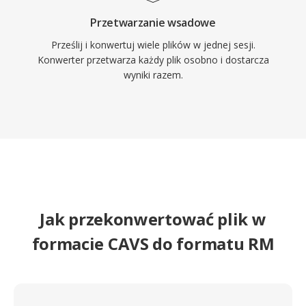
informacyjnych, instytucjach edukacyjnych i
Przetwarzanie wsadowe
bibliotekach medialnych, ktore przyjely
Prześlij i konwertuj wiele plików w jednej sesji.
RealMedia w okresie jego szczytowej
Konwerter przetwarza każdy plik osobno i dostarcza
popularnosci.
wyniki razem.
Jak przekonwertować plik w
formacie CAVS do formatu RM