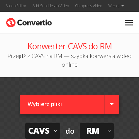
Video Editor
Add Subtitles to Video
Compress Video
Więcej
Konwerter CAVS do RM
Przejdź z CAVS na RM — szybka konwersja wideo
online
Wybierz pliki
CAVS
RM
do