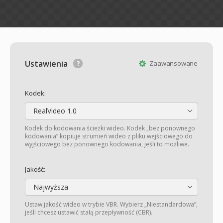
Ustawienia
Zaawansowane
Kodek:
RealVideo 1.0
Kodek do kodowania ścieżki wideo. Kodek „bez ponownego
kodowania” kopiuje strumień wideo z pliku wejściowego do
wyjściowego bez ponownego kodowania, jeśli to możliwe.
Jakość:
Najwyższa
Ustaw jakość wideo w trybie VBR. Wybierz „Niestandardowa”,
jeśli chcesz ustawić stałą przepływność (CBR).