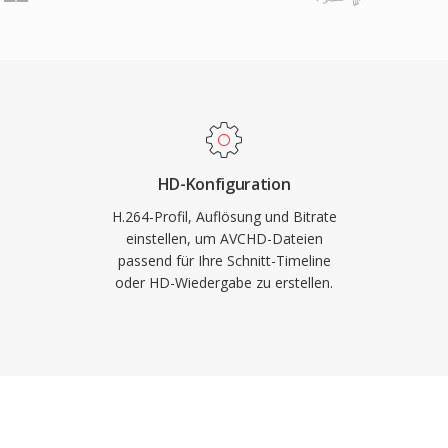
rgleich zu älteren
riff auf und die
re Aufnahmezeiten bei
 aus der Mitte der
CHD unterstützt
 sowohl filmische als
Verzeichnisstruktur
ist-Dateien zur
 bei Aufnahme auf
HD-Konfiguration
ern kompatibel macht.
H.264-Profil, Auflösung und Bitrate
 Unterstützung für
einstellen, um AVCHD-Dateien
tereovideo hinzu. Das
passend für Ihre Schnitt-Timeline
 breit eingesetzt und
oder HD-Wiedergabe zu erstellen.
dungen unterstützt.