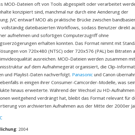
s MOD-Dateien oft von Tools abgespielt oder verarbeitet werde
halte konzipiert sind, manchmal nur durch eine Aenderung der
ung. JVC entwarf MOD als praktische Brücke zwischen bandbasie
vollständig dateibasierten Workflows, sodass Benutzer direkt a
her aufnehmen und sofortigen Computerzugriff ohne
gsverzögerungen erhalten konnten. Das Format nimmt mit Stand
flösungen von 720x480 (NTSC) oder 720x576 (PAL) bei Bitraten au
mvideoqualität ausreichen. MOD-Dateien werden zusammen mit
hnisstruktur auf dem Aufnahmegerät organisiert, die Clip-Informat
 und Playlist-Daten nachverfolgt.
Panasonic
und Canon übernah
benfalls in einigen ihrer Consumer-Camcorder-Modelle, was sei
dukte hinaus erweiterte. Während der Wechsel zu HD-Aufnahme
onen weitgehend verdrängt hat, bleibt das Format relevant für de
rtierung von archivierten Aufnahmen aus der Mitte der 2000er Ja
VC
tlichung
: 2004