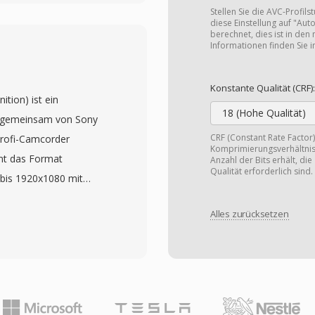
onzipiert sind, manchmal
Stellen Sie die AVC-Profils
terung. JVC entwarf MOD
diese Einstellung auf "Aut
berechnet, dies ist in den
erter DV-Aufnahme und
Informationen finden Sie 
ass Benutzer direkt auf
en Computerzugriff
Konstante Qualität (CRF):
tion) ist ein
lten konnten. Das
18 (Hohe Qualität)
 gemeinsam von Sony
uflösungen von 720x480
CRF (Constant Rate Factor)
rofi-Camcorder
uf, die für Consumer-
Komprimierungsverhältnis u
mt das Format
eien werden zusammen
Anzahl der Bits erhält, di
Qualität erforderlich sind.
bis 1920x1080 mit
ur auf dem
-Audio auf, gespeichert
mationen,
Alles zurücksetzen
ainer. AVCHD wurde für
rfolgt. Panasonic und
 darunter optische
lls in einigen ihrer
erkarten, was
Reichweite über JVC-
dwaregestaltung gibt. Die
 Wechsel zu HD-
rt überlegene
eitgehend verdrängt