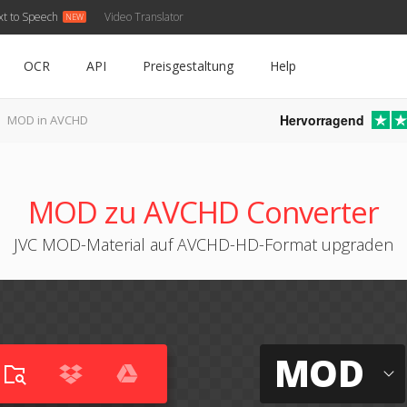
xt to Speech
Video Translator
OCR
API
Preisgestaltung
Help
Hervorragend
MOD in AVCHD
MOD zu AVCHD Converter
JVC MOD-Material auf AVCHD-HD-Format upgraden
MOD