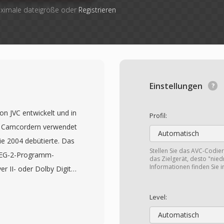
aximale dateigröße oder
Registrieren
Einstellungen
n JVC entwickelt und in
Profil:
en Camcordern verwendet
Automatisch
die 2004 debütierte. Das
Stellen Sie das AVC-Codieru
MPEG-2-Programm-
das Zielgerät, desto "niedr
Informationen finden Sie 
II- oder Dolby Digital-
ll den VOB-Dateien auf
Video-Daten bedeutet,
Level:
lt oder verarbeitet
Automatisch