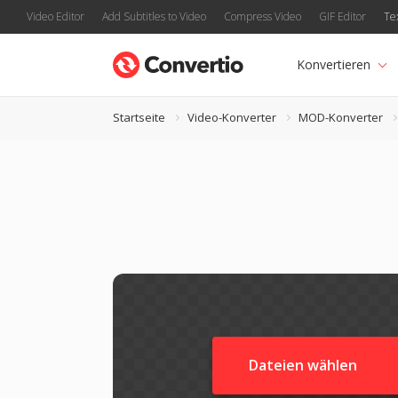
Video Editor
Add Subtitles to Video
Compress Video
GIF Editor
Te
Konvertieren
Startseite
Video-Konverter
MOD-Konverter
Dateien wählen