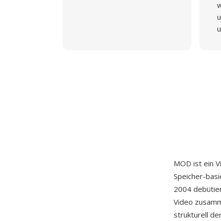
w
u
u
MOD ist ein 
Speicher-basi
2004 debütie
Video zusamme
strukturell d