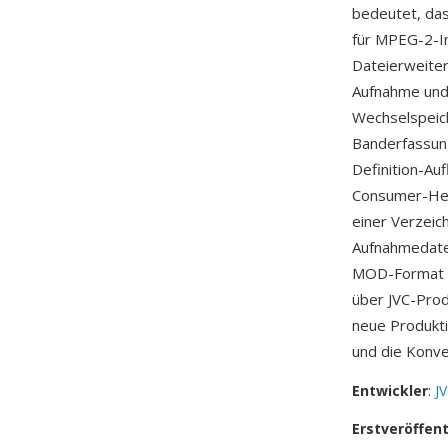
bedeutet, das
für MPEG-2-In
Dateierweiter
Aufnahme und 
Wechselspeic
Banderfassun
Definition-Au
Consumer-Hei
einer Verzeic
Aufnahmedaten
MOD-Format e
über JVC-Pro
neue Produkti
und die Konve
Entwickler
:
J
Erstveröffen