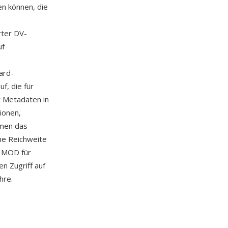
n können, die
rter DV-
uf
ard-
f, die für
 Metadaten in
ionen,
men das
ne Reichweite
n MOD für
n Zugriff auf
hre.