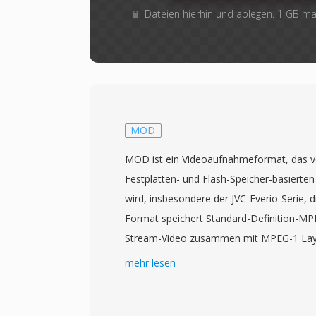
Dateien hierhin und ablegen. 1 GB m
MOD
MOD ist ein Videoaufnahmeformat, das vo
Festplatten- und Flash-Speicher-basiert
wird, insbesondere der JVC-Everio-Serie, 
Format speichert Standard-Definition-
Stream-Video zusammen mit MPEG-1 Layer 
Audio und erzeugt Dateien, die strukture
mehr lesen
DVDs ähneln. Diese Aehnlichkeit zu DVD-
dass MOD-Dateien oft von Tools abgespie