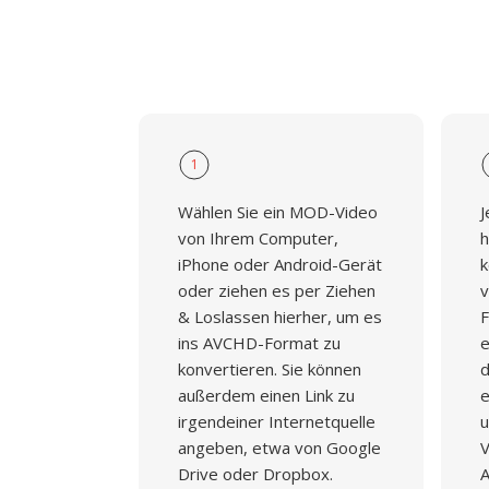
1
Wählen Sie ein MOD-Video
J
von Ihrem Computer,
h
iPhone oder Android-Gerät
k
oder ziehen es per Ziehen
v
& Loslassen hierher, um es
F
ins AVCHD-Format zu
e
konvertieren. Sie können
d
außerdem einen Link zu
e
irgendeiner Internetquelle
u
angeben, etwa von Google
V
Drive oder Dropbox.
A