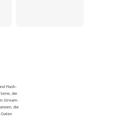
und Flash-
Serie, die
mm-Stream-
teien, die
o-Daten