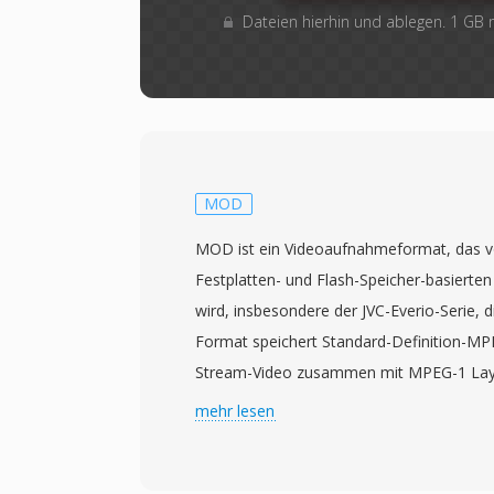
Dateien hierhin und ablegen. 1 GB
MOD
MOD ist ein Videoaufnahmeformat, das vo
Festplatten- und Flash-Speicher-basiert
wird, insbesondere der JVC-Everio-Serie, 
Format speichert Standard-Definition-
Stream-Video zusammen mit MPEG-1 Layer 
Audio und erzeugt Dateien, die strukture
mehr lesen
DVDs ähneln. Diese Aehnlichkeit zu DVD-
dass MOD-Dateien oft von Tools abgespie