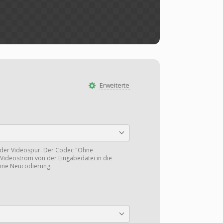
Erweiterte
 der Videospur. Der Codec "Ohne
Videostrom von der Eingabedatei in die
hne Neucodierung.