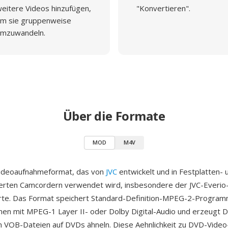
eitere Videos hinzufügen,
"Konvertieren".
m sie gruppenweise
mzuwandeln.
Über die Formate
MOD
M4V
Videoaufnahmeformat, das von
JVC
entwickelt und in Festplatten- 
erten Camcordern verwendet wird, insbesondere der JVC-Everio-
rte. Das Format speichert Standard-Definition-MPEG-2-Progra
n mit MPEG-1 Layer II- oder Dolby Digital-Audio und erzeugt Da
en VOB-Dateien auf DVDs ähneln. Diese Aehnlichkeit zu DVD-Vide