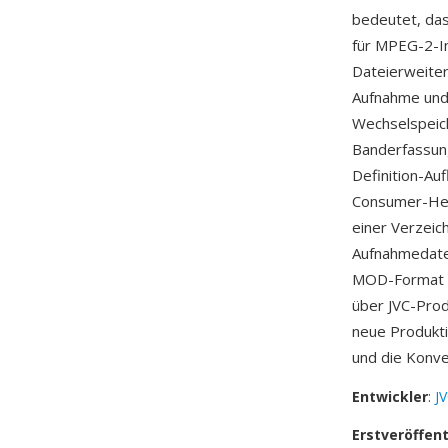
bedeutet, das
für MPEG-2-In
Dateierweiter
Aufnahme und 
Wechselspeic
Banderfassun
Definition-Au
Consumer-Hei
einer Verzeic
Aufnahmedaten
MOD-Format e
über JVC-Pro
neue Produkti
und die Konve
Entwickler
:
J
Erstveröffen