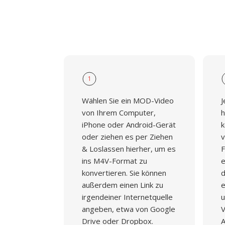
1
Wählen Sie ein MOD-Video
J
von Ihrem Computer,
h
iPhone oder Android-Gerät
k
oder ziehen es per Ziehen
v
& Loslassen hierher, um es
F
ins M4V-Format zu
e
konvertieren. Sie können
d
außerdem einen Link zu
e
irgendeiner Internetquelle
u
angeben, etwa von Google
V
Drive oder Dropbox.
A