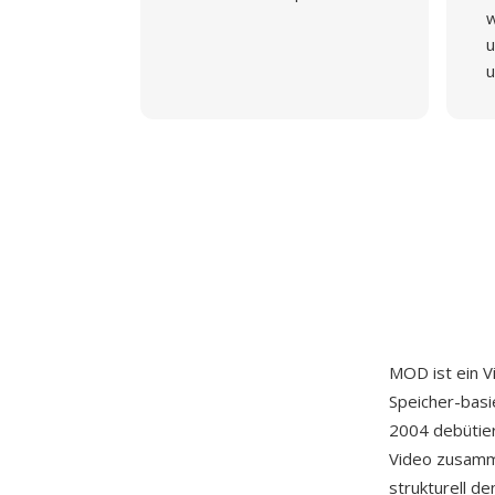
w
u
u
MOD ist ein 
Speicher-basi
2004 debütie
Video zusamme
strukturell d