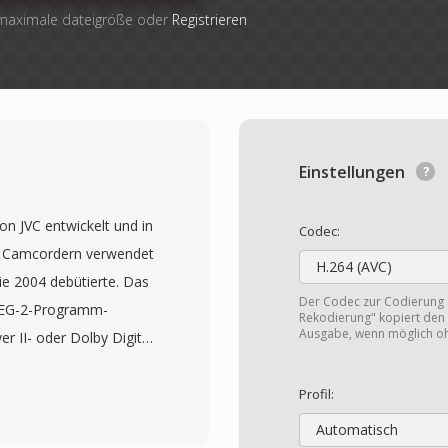
 maximale dateigröße oder
Registrieren
Einstellungen
n JVC entwickelt und in
Codec:
en Camcordern verwendet
H.264 (AVC)
die 2004 debütierte. Das
Der Codec zur Codierung
MPEG-2-Programm-
Rekodierung" kopiert den 
Ausgabe, wenn möglich o
II- oder Dolby Digital-
ll den VOB-Dateien auf
Video-Daten bedeutet,
Profil:
lt oder verarbeitet
Automatisch