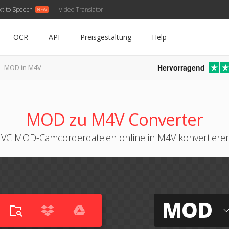
xt to Speech
Video Translator
OCR
API
Preisgestaltung
Help
Hervorragend
MOD in M4V
MOD zu M4V Converter
JVC MOD-Camcorderdateien online in M4V konvertiere
MOD