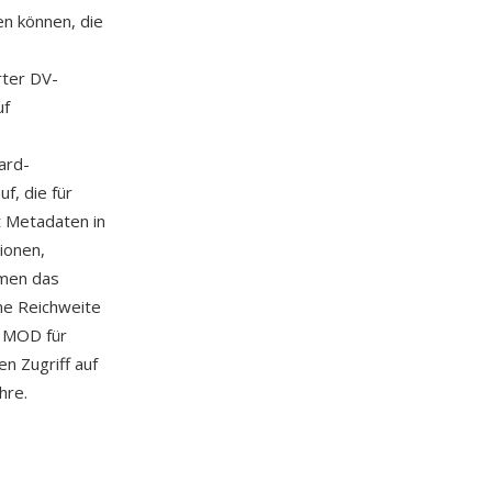
n können, die
rter DV-
uf
ard-
f, die für
 Metadaten in
ionen,
men das
ne Reichweite
n MOD für
n Zugriff auf
hre.