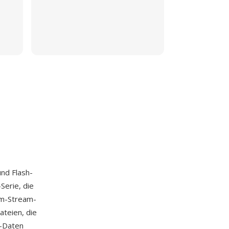
und Flash-
Serie, die
mm-Stream-
teien, die
o-Daten