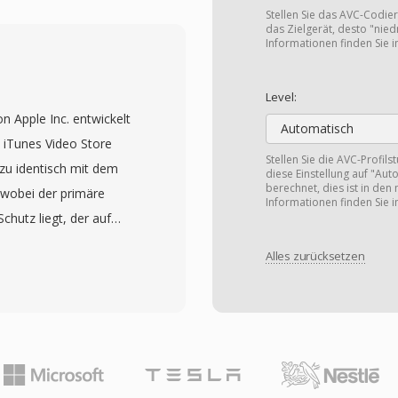
onzipiert sind, manchmal
Stellen Sie das AVC-Codieru
terung. JVC entwarf MOD
das Zielgerät, desto "niedr
Informationen finden Sie 
erter DV-Aufnahme und
ass Benutzer direkt auf
Level:
en Computerzugriff
n Apple Inc. entwickelt
lten konnten. Das
Automatisch
iTunes Video Store
uflösungen von 720x480
Stellen Sie die AVC-Profils
zu identisch mit dem
diese Einstellung auf "Aut
uf, die für Consumer-
berechnet, dies ist in den
wobei der primäre
eien werden zusammen
Informationen finden Sie 
hutz liegt, der auf
ur auf dem
ngewendet wird.
mationen,
Alles zurücksetzen
ig kompatibel mit jedem
rfolgt. Panasonic und
nde liegende
lls in einigen ihrer
g identisch sind. Das
Reichweite über JVC-
eo und AAC-Audio und
 Wechsel zu HD-
tures wie Kapitelmarker,
eitgehend verdrängt
Titel, Artwork und