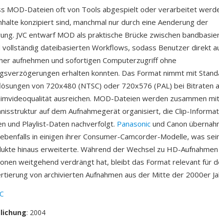
s MOD-Dateien oft von Tools abgespielt oder verarbeitet werde
halte konzipiert sind, manchmal nur durch eine Aenderung der
ung. JVC entwarf MOD als praktische Brücke zwischen bandbasie
vollständig dateibasierten Workflows, sodass Benutzer direkt a
her aufnehmen und sofortigen Computerzugriff ohne
gsverzögerungen erhalten konnten. Das Format nimmt mit Stand
flösungen von 720x480 (NTSC) oder 720x576 (PAL) bei Bitraten au
mvideoqualität ausreichen. MOD-Dateien werden zusammen mit
hnisstruktur auf dem Aufnahmegerät organisiert, die Clip-Informat
 und Playlist-Daten nachverfolgt.
Panasonic
und Canon übernah
benfalls in einigen ihrer Consumer-Camcorder-Modelle, was sei
dukte hinaus erweiterte. Während der Wechsel zu HD-Aufnahme
onen weitgehend verdrängt hat, bleibt das Format relevant für de
rtierung von archivierten Aufnahmen aus der Mitte der 2000er Ja
VC
tlichung
: 2004