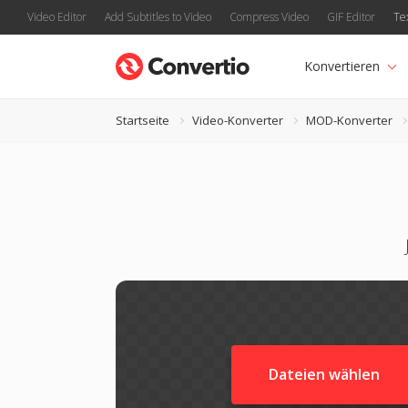
Video Editor
Add Subtitles to Video
Compress Video
GIF Editor
Te
Konvertieren
Startseite
Video-Konverter
MOD-Konverter
Dateien wählen