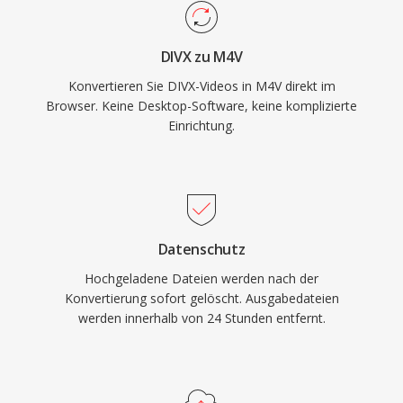
und Apple TV wiedergegeben, und
ungeschützte Versionen funktionieren nahtlos
DIVX zu M4V
in den meisten großen Mediaplayern auf allen
Konvertieren Sie DIVX-Videos in M4V direkt im
Plattformen. Das Format gewann erheblich an
Browser. Keine Desktop-Software, keine komplizierte
Bedeutung, als der iTunes Store zur
Einrichtung.
dominierenden Plattform für den Kauf und die
Ausleihe digitaler Filme und TV-Sendungen
wurde. Die Kompatibilität mit dem breiteren
MP4-Ökosystem bedeutet, dass Video- und
Audiostreams in DRM-freien M4V-Dateien von
Datenschutz
praktisch jedem modernen Bearbeitungs- oder
Hochgeladene Dateien werden nach der
Transkodierungstool ohne Konvertierung
Konvertierung sofort gelöscht. Ausgabedateien
verarbeitet werden können.
werden innerhalb von 24 Stunden entfernt.