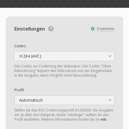
Einstellungen
Erweiterte
Codec:
H.264 (AVC)
Der Codec zur Codierung der Videospur. Der Codec "Ohne
Rekodierung" kopiert den Videostrom von der Eingabedatei
in die Ausgabe, wenn möglich ohne Neucodierung.
Profil:
Automatisch
Stellen Sie das AVC-Codierungsprofil (H.264) für die Ausgabe
ein. Je älter das Zielgerät, desto "niedriger" sollten Sie das
Profil einstellen. Weitere Informationen finden Sie im
wiki
.