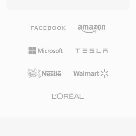
Schutz liegt, der auf gekaufte Inhalte aus dem
Format (.divx) fügt Features wie interaktive
iTunes Store angewendet wird. Ungeschützte
Menüs, Kapitel, Untertitel und alternative
M4V-Dateien sind vollständig kompatibel mit
Audiospuren hinzu und bringt DVD-ähnliche
jedem Player, der MP4 verarbeitet, da die
Funktionalität in digitale Dateien. Die DivX-
zugrunde liegende Containerstruktur und
Zertifizierung wurde zu einem gängigen Label
Codec-Unterstützung identisch sind. Das
auf Unterhaltungselektronik, und Tausende von
Format enthält typischerweise H.264-Video und
DVD-Playern und anderen Geräten
AAC-Audio und unterstützt Auflösungen bis 4K
unterstützten die DivX-Wiedergabe nativ. Der
sowie Features wie Kapitelmarker,
Codec war zudem Pionier der
Untertitelspuren und Metadaten-Tags für Titel,
qualitätsbasierten variablen Bitratenkodierung,
Artwork und Bewertungen. Apple wählte die
die komplexen Szenen mehr Daten zuweist und
M4V-Erweiterung, um iTunes-Inhalte von
statischen weniger — für durchgehend
generischen MP4-Dateien zu unterscheiden,
konsistente visuelle Qualität.
primär damit DRM-geschützte Käufe vom
Apple-Ökosystem erkannt werden. M4V-
Dateien werden nativ auf macOS, iOS, iPadOS