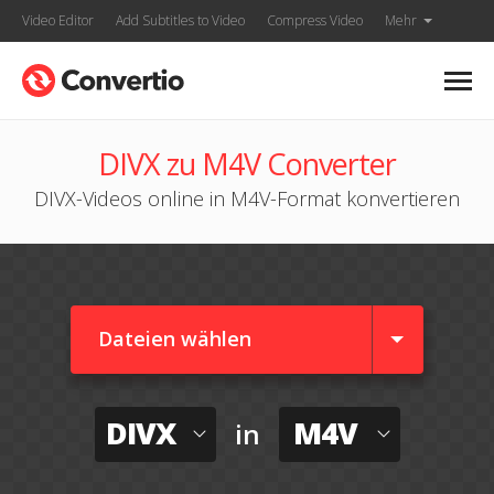
Video Editor
Add Subtitles to Video
Compress Video
Mehr
DIVX zu M4V Converter
DIVX-Videos online in M4V-Format konvertieren
Dateien wählen
DIVX
M4V
in