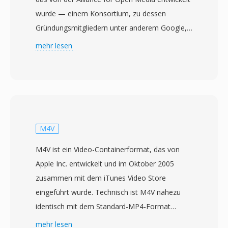
wurde — einem Konsortium, zu dessen
Gründungsmitgliedern unter anderem Google,
Mozilla, Microsoft, Amazon, Netflix und Intel
mehr lesen
gehören. Die Spezifikation wurde im Juni 2018
finalisiert mit dem Ziel, einen Videocodec der
nächsten Generation bereitzustellen, der die
Kompressionseffizienz von H.264 und HEVC
übertrifft und dabei frei von Lizenzgebühren
bleibt. AV1 erreicht rund 30-50% bessere
M4V
Kompression als HEVC bei gleichwertiger
M4V ist ein Video-Containerformat, das von
visueller Qualität, was es besonders attraktiv
Apple Inc. entwickelt und im Oktober 2005
für Streaming-Plattformen macht, die
zusammen mit dem iTunes Video Store
Bandbreitenkosten senken wollen, ohne das
eingeführt wurde. Technisch ist M4V nahezu
Zuschaürerlebnis einzuschränken. Der Codec
identisch mit dem Standard-MP4-Format
unterstützt ein breites Spektrum an Funktionen,
(MPEG-4 Part 14), wobei der primäre
mehr lesen
darunter Filmkorn-Synthese, flexible Kachelung