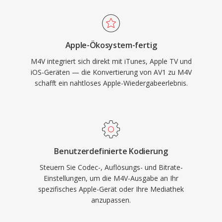
Dateien werden nativ auf macOS, iOS, iPadOS
und Apple TV wiedergegeben, und
ungeschützte Versionen funktionieren nahtlos
Apple-Ökosystem-fertig
in den meisten großen Mediaplayern auf allen
M4V integriert sich direkt mit iTunes, Apple TV und
Plattformen. Das Format gewann erheblich an
iOS-Geräten — die Konvertierung von AV1 zu M4V
Bedeutung, als der iTunes Store zur
schafft ein nahtloses Apple-Wiedergabeerlebnis.
dominierenden Plattform für den Kauf und die
Ausleihe digitaler Filme und TV-Sendungen
wurde. Die Kompatibilität mit dem breiteren
MP4-Ökosystem bedeutet, dass Video- und
Audiostreams in DRM-freien M4V-Dateien von
Benutzerdefinierte Kodierung
praktisch jedem modernen Bearbeitungs- oder
Steuern Sie Codec-, Auflösungs- und Bitrate-
Transkodierungstool ohne Konvertierung
Einstellungen, um die M4V-Ausgabe an Ihr
verarbeitet werden können.
spezifisches Apple-Gerät oder Ihre Mediathek
anzupassen.