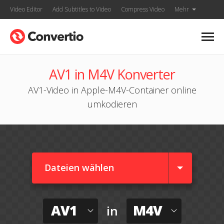
Video Editor
Add Subtitles to Video
Compress Video
Mehr
AV1 in M4V Konverter
AV1-Video in Apple-M4V-Container online
umkodieren
Dateien wählen
AV1
M4V
in