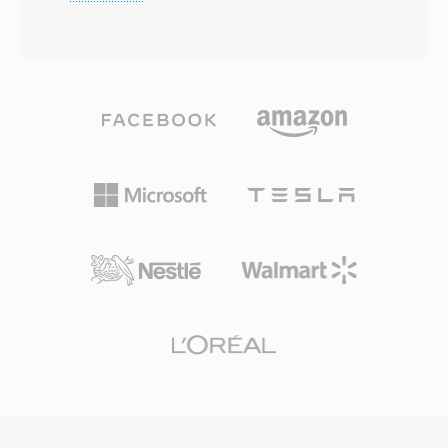
Unterschied im optionalen FairPlay-DRM-
für parallele Verarbeitung, inhaltsadaptive
Schutz liegt, der auf gekaufte Inhalte aus dem
Auflösungsumschaltung und einen reichen Satz
iTunes Store angewendet wird. Ungeschützte
an Intra- und Inter-Vorhersagemodi. Die
M4V-Dateien sind vollständig kompatibel mit
Hardware-Dekodierungsunterstützung ist
jedem Player, der MP4 verarbeitet, da die
rapide gewachsen — über mobile Prozessoren,
zugrunde liegende Containerstruktur und
GPUs und Smart-TVs hinweg — und adressiert
Codec-Unterstützung identisch sind. Das
frühe Bedenken hinsichtlich der
Format enthält typischerweise H.264-Video und
Rechenanforderungen bei der Kodierung. AV1
AAC-Audio und unterstützt Auflösungen bis 4K
wurde von großen Streaming-Diensten für die
sowie Features wie Kapitelmarker,
Bereitstellung von 4K- und HDR-Inhalten
Untertitelspuren und Metadaten-Tags für Titel,
übernommen und dient als Videokomponente
Artwork und Bewertungen. Apple wählte die
des WebM-Containers für webbasierte
M4V-Erweiterung, um iTunes-Inhalte von
Wiedergabe. Der lizenzgebührenfreie Status
generischen MP4-Dateien zu unterscheiden,
macht AV1 besonders bedeutsam für offene
primär damit DRM-geschützte Käufe vom
Web-Standards und barrierefreie
Apple-Ökosystem erkannt werden. M4V-
Medienverbreitung.