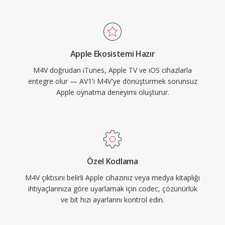
oynatılır; korumasız sürümler işe tüm
platformlardaki başlıca medya oynatıcılarda
sorunsuz çalışır. Format, iTunes Store&#039;un
dijital film ve TV dizisi satın alma ve kiralama
Apple Ekosistemi Hazır
için baskın bir platform haline gelmesiyle önemli
M4V doğrudan iTunes, Apple TV ve iOS cihazlarla
bir ivme kazanmıştır. Daha geniş MP4
entegre olur — AV1'i M4V'ye dönüştürmek sorunsuz
ekosistemiyle uyumluluk, DRM içermeyen M4V
Apple oynatma deneyimi oluşturur.
dosyalarındaki video ve ses akışlarının
dönüştürme gerektirmeden hemen hemen her
modern düzenleme veya transkodlama aracı
tarafından işlenebileceği anlamına gelir.
Özel Kodlama
M4V çıktısını belirli Apple cihazınız veya medya kitaplığı
ihtiyaçlarınıza göre uyarlamak için codec, çözünürlük
ve bit hızı ayarlarını kontrol edin.