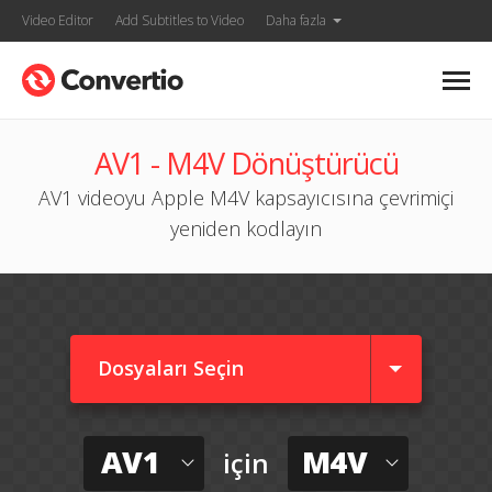
Video Editor
Add Subtitles to Video
Daha fazla
AV1 - M4V Dönüştürücü
AV1 videoyu Apple M4V kapsayıcısına çevrimiçi
yeniden kodlayın
Dosyaları Seçin
AV1
M4V
için