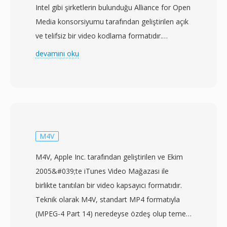
Intel gibi şirketlerin bulunduğu Alliance for Open
Media konsorsiyumu tarafından geliştirilen açık
ve telifsiz bir video kodlama formatıdır.
Spesifikasyon, lisans ücretlerinden arındırılmış
devamını oku
olarak H.264 ve HEVC&#039;nın sıkıştırma
verimliliğini aşan yeni nesil bir video
codec&#039;ı sağlamak amacıyla Haziran
2018&#039;de tamamlanmıştır. AV1, eşdeğer
görsel kalitede HEVC&#039;ye kıyasla yaklaşık
%30-50 daha i̇yi sıkıştırma elde ederek, i̇zleyici
M4V
deneyiminden ödün vermeden bant genişliği
M4V, Apple Inc. tarafından geliştirilen ve Ekim
maliyetlerini düşürmek isteyen akış platformları
2005&#039;te iTunes Video Mağazası ile
için özellikle cazip hâle gelir. Codec; film grenü
birlikte tanıtılan bir video kapsayıcı formatıdır.
sentezi, paralel işleme için esnek döşeme
Teknik olarak M4V, standart MP4 formatıyla
yapısı, içerik uyarlamalı çözünürlük geçişi ve
(MPEG-4 Part 14) neredeyse özdeş olup temel
zengin intra/inter tahmin modları dahil geniş bir