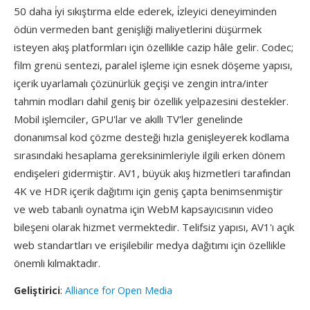
50 daha i̇yi sıkıştırma elde ederek, i̇zleyici deneyiminden
ödün vermeden bant genişliği maliyetlerini düşürmek
isteyen akış platformları için özellikle cazip hâle gelir. Codec;
film grenü sentezi, paralel işleme için esnek döşeme yapısı,
içerik uyarlamalı çözünürlük geçişi ve zengin intra/inter
tahmin modları dahil geniş bir özellik yelpazesini destekler.
Mobil işlemciler, GPU'lar ve akıllı TV'ler genelinde
donanımsal kod çözme desteği hızla genişleyerek kodlama
sırasındaki hesaplama gereksinimleriyle ilgili erken dönem
endişeleri gidermiştir. AV1, büyük akış hizmetleri tarafından
4K ve HDR içerik dağıtımı için geniş çapta benimsenmiştir
ve web tabanlı oynatma için WebM kapsayıcısının video
bileşeni olarak hizmet vermektedir. Telifsiz yapısı, AV1'ı açık
web standartları ve erişilebilir medya dağıtımı için özellikle
önemli kılmaktadır.
Geliştirici
:
Alliance for Open Media