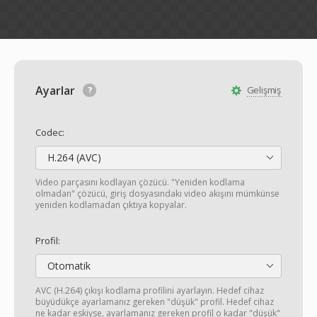
Ayarlar
Gelişmiş
Codec:
H.264 (AVC)
Video parçasını kodlayan çözücü. "Yeniden kodlama
olmadan" çözücü, giriş dosyasındaki video akışını mümkünse
yeniden kodlamadan çıktıya kopyalar.
Profil:
Otomatik
AVC (H.264) çıkışı kodlama profilini ayarlayın. Hedef cihaz
büyüdükçe ayarlamanız gereken "düşük" profil. Hedef cihaz
ne kadar eskiyse, ayarlamanız gereken profil o kadar "düşük"