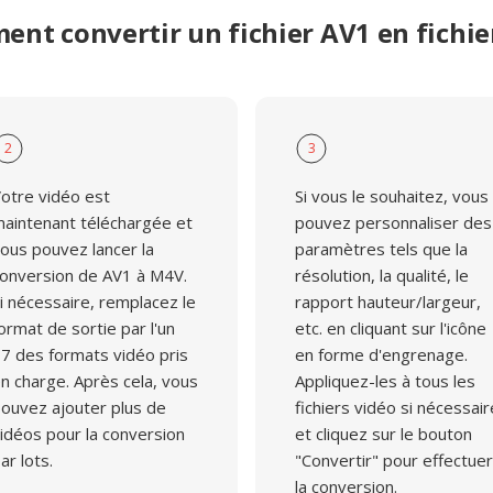
nt convertir un fichier AV1 en fichi
2
3
otre vidéo est
Si vous le souhaitez, vous
aintenant téléchargée et
pouvez personnaliser des
ous pouvez lancer la
paramètres tels que la
onversion de AV1 à M4V.
résolution, la qualité, le
i nécessaire, remplacez le
rapport hauteur/largeur,
ormat de sortie par l'un
etc. en cliquant sur l'icône
7 des formats vidéo pris
en forme d'engrenage.
n charge. Après cela, vous
Appliquez-les à tous les
ouvez ajouter plus de
fichiers vidéo si nécessair
idéos pour la conversion
et cliquez sur le bouton
ar lots.
"Convertir" pour effectuer
la conversion.