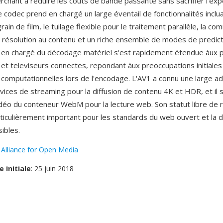
rchant à réduire les couts de bande passante sans sacrifier l'ex
 codec prend en chargé un large éventail de fonctionnalités inclua
ain de film, le tuilage flexible pour le traitement parallèle, la c
 résolution au contenu et un riche ensemble de modes de predicti
sé en chargé du décodage matériel s'est rapidement étendue àux
et televiseurs connectes, repondant àux preoccupations initiale
 computationnelles lors de l'encodage. L'AV1 a connu une large ad
vices de streaming pour la diffusion de contenu 4K et HDR, et il 
éo du conteneur WebM pour la lecture web. Son statut libre de
rticulièrement important pour les standards du web ouvert et la d
ibles.
:
Alliance for Open Media
e initiale
: 25 juin 2018