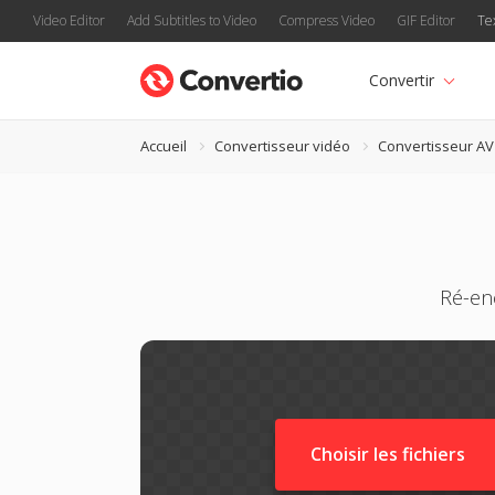
Video Editor
Add Subtitles to Video
Compress Video
GIF Editor
Te
Convertir
Accueil
Convertisseur vidéo
Convertisseur AV
Ré-en
Choisir les fichiers