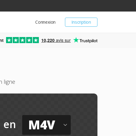
Connexion
Inscription
nt
10,220
avis sur
 ligne
M4V
en