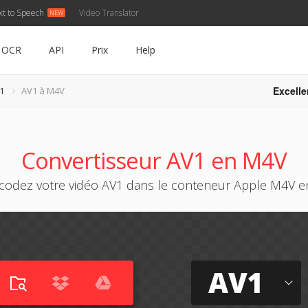
xt to Speech
Video Translator
OCR
API
Prix
Help
Excelle
1
AV1 à M4V
Convertisseur AV1 en M4V
codez votre vidéo AV1 dans le conteneur Apple M4V en
AV1