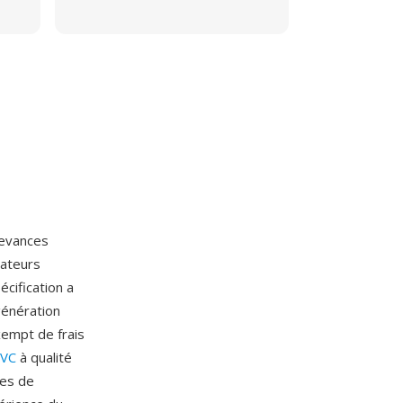
devances
dateurs
écification a
génération
xempt de frais
VC
à qualité
mes de