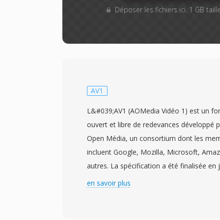
Déposer les fichiers ici. 1 GB tai
AV1
L&#039;AV1 (AOMedia Vidéo 1) est un fo
ouvert et libre de redevances développé p
Open Média, un consortium dont les me
incluent Google, Mozilla, Microsoft, Amazo
autres. La spécification a été finalisée en
l&#039;objectif de fournir un codec vidéo
en savoir plus
surpassant l&#039;efficacité de compres
tout en restant exempt de frais de licenc