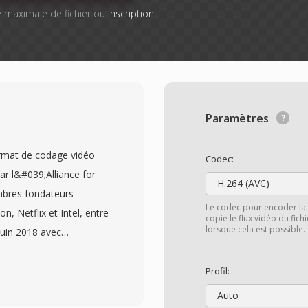
lle maximale de fichier ou
Inscription
Paramètres
rmat de codage vidéo
Codec:
ar l&#039;Alliance for
H.264 (AVC)
mbres fondateurs
Le codec pour encoder la 
n, Netflix et Intel, entre
copie le flux vidéo du fic
lorsque cela est possible.
 juin 2018 avec
 de nouvelle génération
sion du H.264 et du HEVC
Profil:
e. L&#039;AV1 atteint
Auto