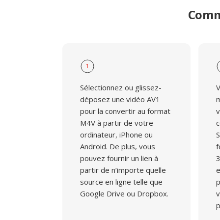
Comme
1
Sélectionnez ou glissez-
V
déposez une vidéo AV1
m
pour la convertir au format
v
M4V à partir de votre
c
ordinateur, iPhone ou
S
Android. De plus, vous
f
pouvez fournir un lien à
3
partir de n’importe quelle
e
source en ligne telle que
p
Google Drive ou Dropbox.
v
p