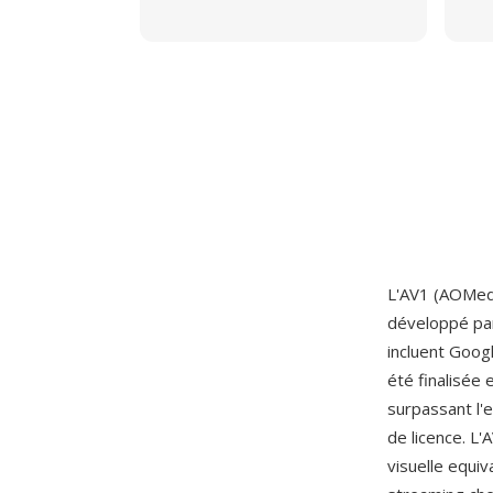
L'AV1 (AOMedi
développé par
incluent Googl
été finalisée 
surpassant l'
de licence. L
visuelle equiv