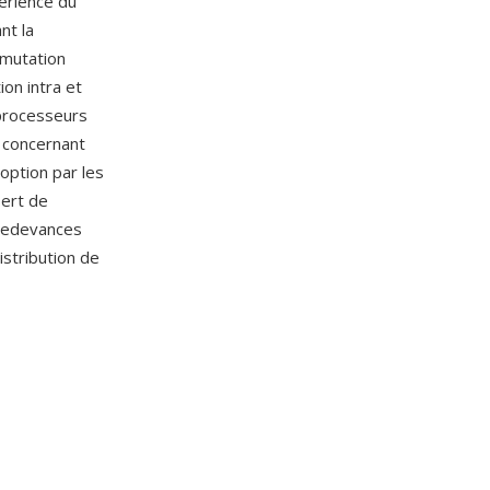
périence du
nt la
ommutation
on intra et
 processeurs
s concernant
option par les
sert de
 redevances
istribution de