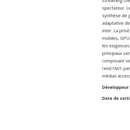
streaming che
spectateur. Le
synthèse de gr
adaptative de
inter. La pri
mobiles, GPU 
les exigences
principaux ser
composant vid
rend l'AV1 pa
médias access
Développeur
Date de sorti