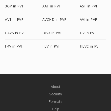
3GP in PVF
AAF in PVF
ASF in PVF
AV1 in PVF
AVCHD in PVF
AVI in PVF
CAVS in PVF
DIVX in PVF
DV in PVF
F4V in PVF
FLV in PVF
HEVC in PVF
About
Security
Formate
Help