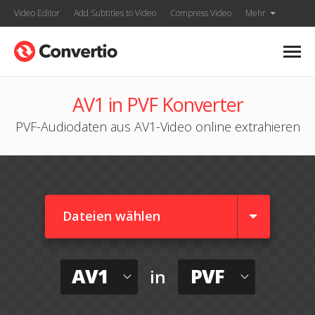
Video Editor
Add Subtitles to Video
Compress Video
Mehr
AV1 in PVF Konverter
PVF-Audiodaten aus AV1-Video online extrahieren
Dateien wählen
AV1
PVF
in