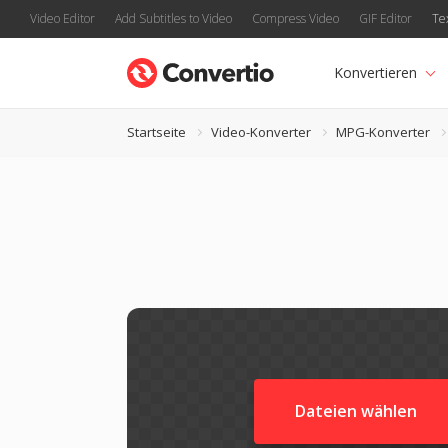
Video Editor
Add Subtitles to Video
Compress Video
GIF Editor
Te
Konvertieren
Startseite
Video-Konverter
MPG-Konverter
Dateien wählen