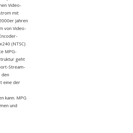
nen Video-
strom mit
2000er Jahren
em von Video-
-Encoder-
2x240 (NTSC)
rte MPG-
truktur geht
port-Stream-
e den
t eine der
ren kann. MPG
hmen und