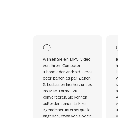
1
Wählen Sie ein MPG-Video
J
von Ihrem Computer,
h
iPhone oder Android-Gerät
k
oder ziehen es per Ziehen
v
& Loslassen hierher, um es
s
ins M4V-Format zu
ä
konvertieren. Sie können
A
außerdem einen Link zu
v
irgendeiner Internetquelle
u
angeben, etwa von Google
V