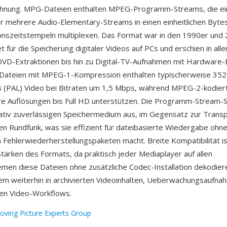
nung. MPG-Dateien enthalten MPEG-Programm-Streams, die ei
r mehrere Audio-Elementary-Streams in einen einheitlichen Byte
onszeitstempeln multiplexen. Das Format war in den 1990er und 
t für die Speicherung digitaler Videos auf PCs und erschien in all
VD-Extraktionen bis hin zu Digital-TV-Aufnahmen mit Hardware
Dateien mit MPEG-1-Kompression enthalten typischerweise 35
 (PAL) Video bei Bitraten um 1,5 Mbps, während MPEG-2-kodie
e Auflösungen bis Full HD unterstützen. Die Programm-Stream-S
ativ zuverlässigen Speichermedium aus, im Gegensatz zur Trans
den Rundfunk, was sie effizient für dateibasierte Wiedergabe ohn
Fehlerwiederherstellungspaketen macht. Breite Kompatibilität is
tärken des Formats, da praktisch jeder Mediaplayer auf allen
men diese Dateien ohne zusätzliche Codec-Installation dekodie
m weiterhin in archivierten Videoinhalten, Ueberwachungsaufna
alen Video-Workflows.
oving Picture Experts Group