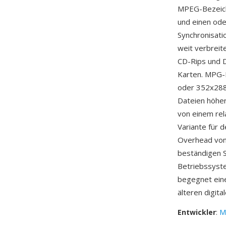
MPEG-Bezeich
und einen ode
Synchronisati
weit verbreite
CD-Rips und D
Karten. MPG-
oder 352x288
Dateien höher
von einem rel
Variante für 
Overhead von 
beständigen S
Betriebssyste
begegnet eine
älteren digit
Entwickler
:
M