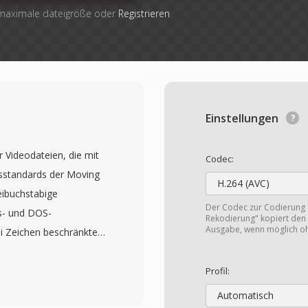
 maximale dateigröße oder
Registrieren
Einstellungen
 Videodateien, die mit
Codec:
standards der Moving
H.264 (AVC)
reibuchstabige
Der Codec zur Codierung
s- und DOS-
Rekodierung" kopiert den 
Ausgabe, wenn möglich o
i Zeichen beschränkten,
e MPEG-Bezeichnung.
Streams, die einen
Profil:
mentary-Streams in
Automatisch