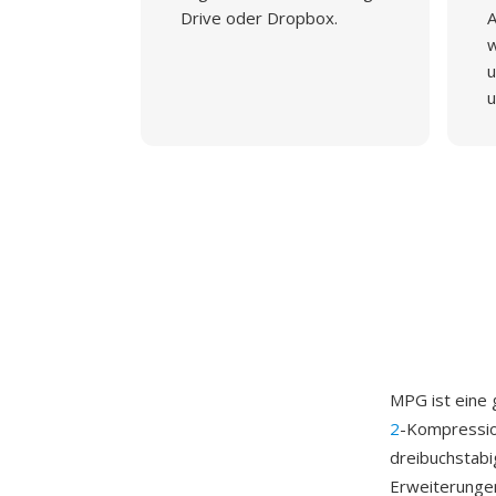
Drive oder Dropbox.
A
w
u
u
MPG ist eine 
2
-Kompressio
dreibuchstab
Erweiterungen