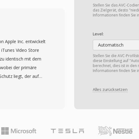
onisationszeitstempeln
Stellen Sie das AVC-Codieru
er und 2000er Jahren
das Zielgerät, desto "niedr
Informationen finden Sie 
ler Videos auf PCs und
DVD-Extraktionen bis hin
Level:
ncoder-Karten. MPG-
n Apple Inc. entwickelt
en typischerweise
Automatisch
iTunes Video Store
 bei Bitraten um 1,5
Stellen Sie die AVC-Profils
zu identisch mit dem
diese Einstellung auf "Aut
teien höhere
berechnet, dies ist in den
wobei der primäre
ie Programm-Stream-
Informationen finden Sie 
hutz liegt, der auf
sigen Speichermedium
ngewendet wird.
ariante für den
Alles zurücksetzen
ig kompatibel mit jedem
erte Wiedergabe ohne den
nde liegende
keten macht. Breite
g identisch sind. Das
tärken des Formats, da
eo und AAC-Audio und
riebssystemen diese
tures wie Kapitelmarker,
ion dekodieren kann.
Titel, Artwork und