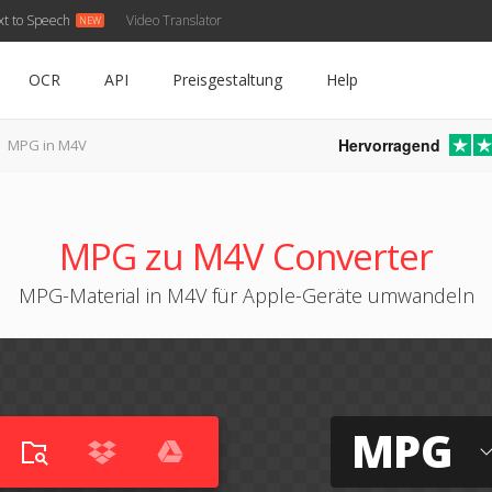
xt to Speech
Video Translator
OCR
API
Preisgestaltung
Help
Hervorragend
MPG in M4V
MPG zu M4V Converter
MPG-Material in M4V für Apple-Geräte umwandeln
MPG