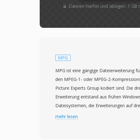
Dateien hierhin und ablegen. 1 GB
MPG
MPG ist eine gängige Dateierweiterung für
den MPEG-1- oder MPEG-2-Kompressions
Picture Experts Group kodiert sind. Die d
Erweiterung entstand aus frühen Window
Dateisystemen, die Erweiterungen auf dre
und bietet eine Kurzform für die länger
mehr lesen
MPG-Dateien enthalten MPEG-Programm-
Video- und einen oder mehrere Audio-Ele