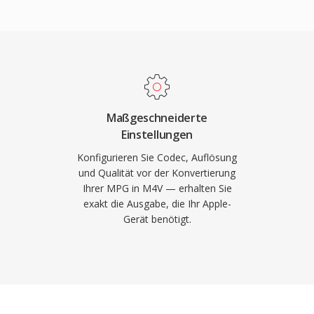
rten Videoinhalten,
terung, um iTunes-
italen Video-Workflows.
unterscheiden, primär
-Ökosystem erkannt
acOS, iOS, iPadOS und
te Versionen
ßen Mediaplayern auf
Maßgeschneiderte
heblich an Bedeutung,
Einstellungen
lattform für den Kauf
Konfigurieren Sie Codec, Auflösung
Sendungen wurde. Die
und Qualität vor der Konvertierung
Ihrer MPG in M4V — erhalten Sie
osystem bedeutet, dass
exakt die Ausgabe, die Ihr Apple-
M4V-Dateien von
Gerät benötigt.
 oder
verarbeitet werden