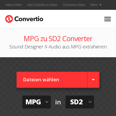
Video Editor
Add Subtitles to Video
Compress Video
Mehr
MPG zu SD2 Converter
Sound Designer II-Audio aus MPG extrahieren
Dateien wählen
MPG
SD2
in