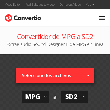
Video Editor
Add Subtitles to Video
Compress Video
Más
Convertidor de MPG a SD2
Extrae audio Sound Designer II de MPG en línea
Seleccione los archivos
MPG
SD2
a