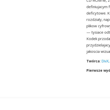
CD-ROM-ie, za
definiujacym
deficytowe. K
rozdzialy, na
plikow cyfrow
— tysiace odt
Kodek przodal
przydzielajac
jakoscia wizua
Twórca
:
DivX,
Pierwsze wy