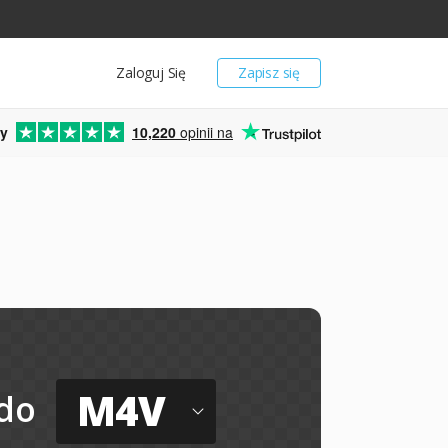
Zaloguj Się
Zapisz się
y
10,220
opinii na
M4V
do