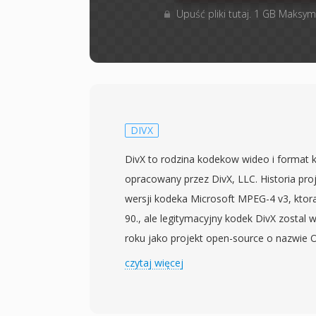
Upuść pliki tutaj. 1 GB Maksym
DIVX
DivX to rodzina kodekow wideo i format
opracowany przez DivX, LLC. Historia pro
wersji kodeka Microsoft MPEG-4 v3, ktora
90., ale legitymacyjny kodek DivX zostal
roku jako projekt open-source o nazwie 
przeszedl na model komercyjny. Kodek op
czytaj więcej
MPEG-4 Part 2 (ASP), a pozniejsze wersje
H.264/AVC i HEVC. DivX zyskal ogromna 