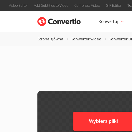
Video Editor
Add Subtitles to Video
Compress Video
GIF Editor
Te
Konwertuj
Strona główna
Konwerter wideo
Konwerter D
Wybierz pliki