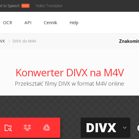
xt to Speech
Video Translator
OCR
API
Cennik
Help
Znakomit
IVX
DIVX do M4V
Konwerter DIVX na M4V
Przekształć filmy DIVX w format M4V online
DIVX