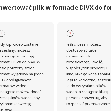
onwertować plik w formacie DIVX do f
2
3
dy klip wideo zostanie
Jeśli chcesz, możesz
rzesłany, możesz
dostosować takie
ozpocząć konwersję z
ustawienia jak
ormatu DIVX do M4V. W
rozdzielczość, jakość,
azie potrzeby zmień
współczynnik proporcji i
ormat wyjściowy na jeden
inne, klikając ikonę zębatki.
 37 obsługiwanych
Jeśli to konieczne, zastosu
ormatów wideo.
je do wszystkich plików
astępnie możesz dodać
wideo, a następnie kliknij
ięcej klipów wideo, aby
przycisk Konwertuj, aby
ykonać konwersję
rozpocząć przetwarzanie.
urtową.