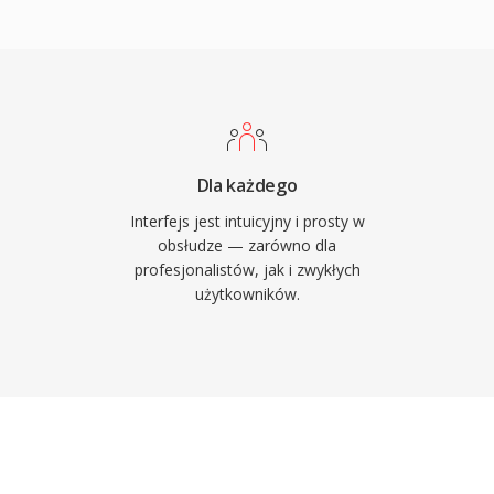
to, by zakupione
wane przez ekosystem
M4V sa odtwarzane
TV, a niezabezpieczone
osci glownych
ch platformach. Format
Dla każdego
 stal sie dominujaca
Interfejs jest intuicyjny i prosty w
rowych filmow i seriali.
obsłudze — zarówno dla
profesjonalistów, jak i zwykłych
m MP4 oznacza, ze
użytkowników.
 bez DRM moga byc
owoczesne narzedzie do