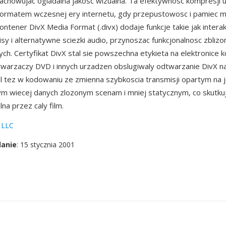
chowujac ogladalna jakosc wizualna. Ta efektywnosc kompresji u
 formatem wczesnej ery internetu, gdy przepustowosc i pamiec 
ontener DivX Media Format (.divx) dodaje funkcje takie jak inter
pisy i alternatywne sciezki audio, przynoszac funkcjonalnosc zbli
ych. Certyfikat DivX stal sie powszechna etykieta na elektronice 
warzaczy DVD i innych urzadzen obslugiwaly odtwarzanie DivX n
 tez w kodowaniu ze zmienna szybkoscia transmisji opartym na j
ym wiecej danych zlozonym scenam i mniej statycznym, co skutkuj
lna przez caly film.
 LLC
danie
: 15 stycznia 2001