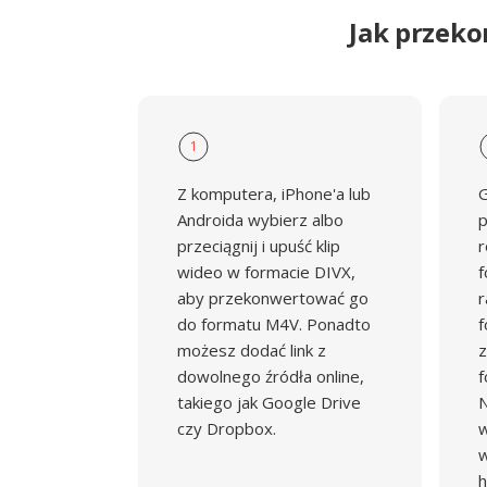
Jak przek
1
Z komputera, iPhone'a lub
G
Androida wybierz albo
p
przeciągnij i upuść klip
r
wideo w formacie DIVX,
f
aby przekonwertować go
r
do formatu M4V. Ponadto
f
możesz dodać link z
z
dowolnego źródła online,
f
takiego jak Google Drive
N
czy Dropbox.
w
w
h