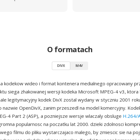
O formatach
DIVX
M4V
ina kodekow wideo i format kontenera medialnego opracowany p
ektu siega zhakowanej wersji kodeka Microsoft MPEG-4 v3, ktora 
., ale legitymacyjny kodek DivX zostal wydany w styczniu 2001 rok
 nazwie OpenDivX, zanim przeszedl na model komercyjny. Kodek
G-4 Part 2 (ASP), a pozniejsze wersje wlaczaly obsluge
H.264/
gromna popularnosc na poczatku lat 2000. dzieki zdolnosci kompre
ego filmu do pliku wystarczajaco malego, by zmiescic sie na p