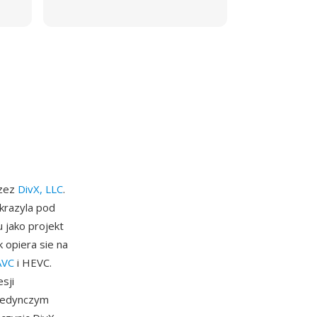
rzez
DivX, LLC
.
krazyla pod
u jako projekt
 opiera sie na
AVC
i HEVC.
sji
ojedynczym