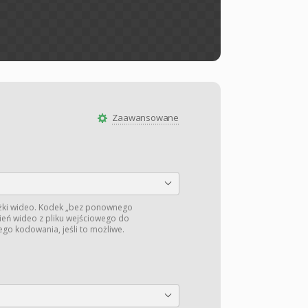
Zaawansowane
żki wideo. Kodek „bez ponownego
ień wideo z pliku wejściowego do
o kodowania, jeśli to możliwe.