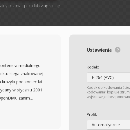
alny rozmiar pliku lub
Zapisz się
Ustawienia
 kontenera medialnego
Kodek:
jektu siega zhakowanej
H.264 (AVC)
 krazyla pod koniec lat
Kodek do kodowania ście
 wydany w styczniu 2001
kodowania” kopiuje strum
wyjściowego bez ponowneg
OpenDivX, zanim
iera sie na kompresji
 wlaczaly obsluge
Profil:
popularnosc na poczatku
Automatycznie