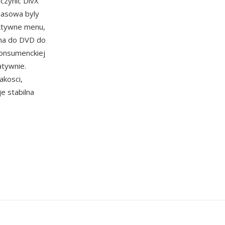
czynic DivX
masowa byly
aktywne menu,
zona do DVD do
konsumenckiej
atywnie.
akosci,
e stabilna