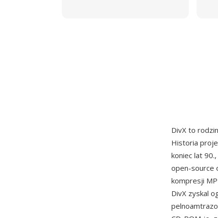
DivX to rodz
Historia proj
koniec lat 90
open-source o
kompresji MPE
DivX zyskal o
pelnoamtrazow