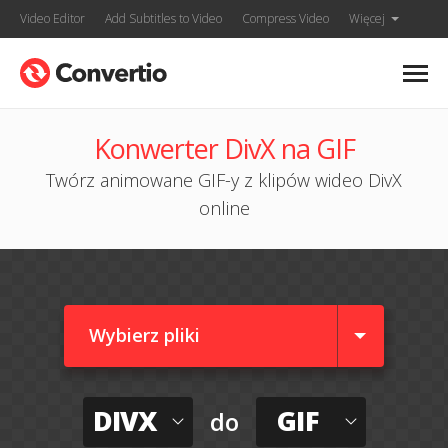
Video Editor
Add Subtitles to Video
Compress Video
Więcej
Konwerter DivX na GIF
Twórz animowane GIF-y z klipów wideo DivX
online
Wybierz pliki
DIVX
GIF
do