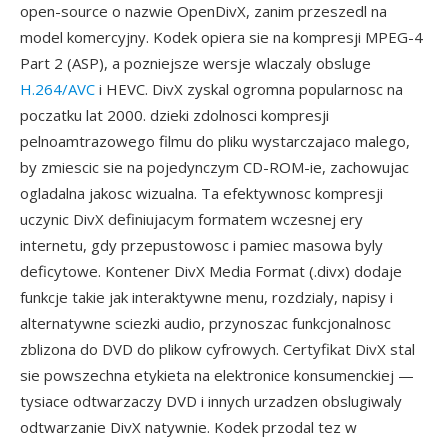
open-source o nazwie OpenDivX, zanim przeszedl na
model komercyjny. Kodek opiera sie na kompresji MPEG-4
Part 2 (ASP), a pozniejsze wersje wlaczaly obsluge
H.264/AVC
i HEVC. DivX zyskal ogromna popularnosc na
poczatku lat 2000. dzieki zdolnosci kompresji
pelnoamtrazowego filmu do pliku wystarczajaco malego,
by zmiescic sie na pojedynczym CD-ROM-ie, zachowujac
ogladalna jakosc wizualna. Ta efektywnosc kompresji
uczynic DivX definiujacym formatem wczesnej ery
internetu, gdy przepustowosc i pamiec masowa byly
deficytowe. Kontener DivX Media Format (.divx) dodaje
funkcje takie jak interaktywne menu, rozdzialy, napisy i
alternatywne sciezki audio, przynoszac funkcjonalnosc
zblizona do DVD do plikow cyfrowych. Certyfikat DivX stal
sie powszechna etykieta na elektronice konsumenckiej —
tysiace odtwarzaczy DVD i innych urzadzen obslugiwaly
odtwarzanie DivX natywnie. Kodek przodal tez w