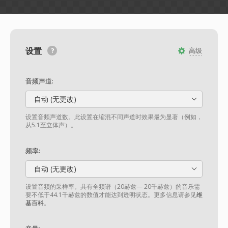
设置
高级
音频声道:
自动 (无更改)
设置音频声道数。此设置在缩混不同声道时效果最为显著（例如，
从5.1至立体声）。
频率:
自动 (无更改)
设置音频的采样率。具有全频谱（20赫兹— 20千赫兹）的音乐需
要不低于44.1千赫兹的数值才能达到透明状态。更多信息请参见
维
基百科
。