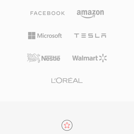
载音响、蓝光播放器及几乎所有桌面媒体应用程序
都能原生解码FLAC。Tidal和Amazon Music等流
媒体服务将FLAC用于无损层级，充分体现了业界
对这一编解码器的信任。FLAC具有三大突出优
势：第一，解码时可实现原始信号的完整逐比特还
原；第二，通过Vorbis注释和专辑封面嵌入元数
据，无需附加文件即可保持音乐库的有序管理；第
三，开源许可意味着没有专利或版税限制，为开发
者和硬件厂商消除了法律障碍。