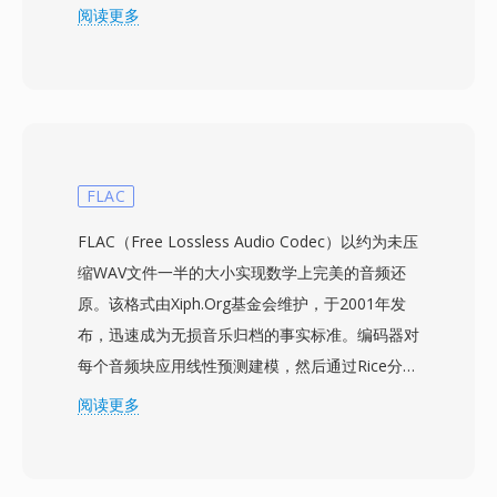
与DVD-Video数据的相似性意味着MOD文件通常
阅读更多
可以被为MPEG-2内容设计的工具播放或处理，有
时仅需重命名文件扩展名。JVC将MOD设计为从基
于磁带的DV录制到完全基于文件的工作流之间的
实用桥梁，允许用户直接录制到可移动存储设备
上，无需磁带采集延迟即可立即在电脑上访问。该
格式以720x480（NTSC）或720x576（PAL）标
FLAC
清分辨率录制，比特率足以满足消费级家庭视频质
FLAC（Free Lossless Audio Codec）以约为未压
量。MOD文件在录制设备上与元数据一起组织在
缩WAV文件一半的大小实现数学上完美的音频还
目录结构中，跟踪片段信息、录制日期和播放列表
原。该格式由Xiph.Org基金会维护，于2001年发
数据。Panasonic和Canon也在部分消费级摄像机
布，迅速成为无损音乐归档的事实标准。编码器对
型号中采用了MOD格式，将其影响力扩展到JVC产
每个音频块应用线性预测建模，然后通过Rice分区
品之外。虽然向高清录制的转变已大幅淘汰了
对残差信号进行编码——利用预测误差的统计分
阅读更多
MOD的新制作用途，但该格式对于访问和转换
布实现强效压缩，同时不丢弃任何数据。支持高达
2000年代中期基于文件的摄像机存档素材仍然具
32位的位深度和655 kHz的采样率，超越了高分辨
有相关性。
率录音的需求。硬件支持极为广泛：智能手机、车