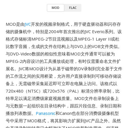
MOD
FLAC
MOD是由
JVC
开发的视频录制格式，用于硬盘驱动器和闪存存
储的摄像机中，特别是2004年首次推出的JVC Everio系列。该
格式存储标清MPEG-2节目流视频以及MPEG-1 Layer II或杜
比数字音频，生成的文件在结构上与DVD上的VOB文件类似。
与DVD-Video数据的相似性意味着MOD文件通常可以被为
MPEG-2内容设计的工具播放或处理，有时仅需重命名文件扩
展名。JVC将MOD设计为从基于磁带的DV录制到完全基于文件
的工作流之间的实用桥梁，允许用户直接录制到可移动存储设
备上，无需磁带采集延迟即可立即在电脑上访问。该格式以
720x480（NTSC）或720x576（PAL）标清分辨率录制，比
特率足以满足消费级家庭视频质量。MOD文件在录制设备上
与元数据一起组织在目录结构中，跟踪片段信息、录制日期和
播放列表数据。
Panasonic
和Canon也在部分消费级摄像机型
号中采用了MOD格式，将其影响力扩展到JVC产品之外。虽然