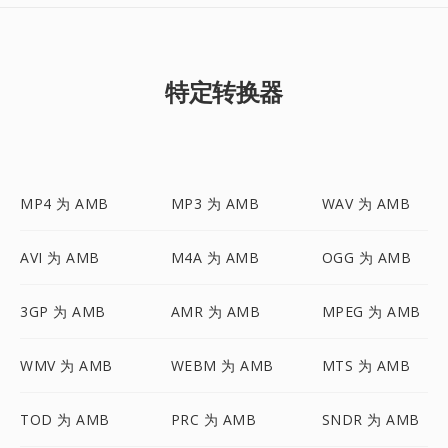
特定转换器
MP4 为 AMB
MP3 为 AMB
WAV 为 AMB
AVI 为 AMB
M4A 为 AMB
OGG 为 AMB
3GP 为 AMB
AMR 为 AMB
MPEG 为 AMB
WMV 为 AMB
WEBM 为 AMB
MTS 为 AMB
TOD 为 AMB
PRC 为 AMB
SNDR 为 AMB