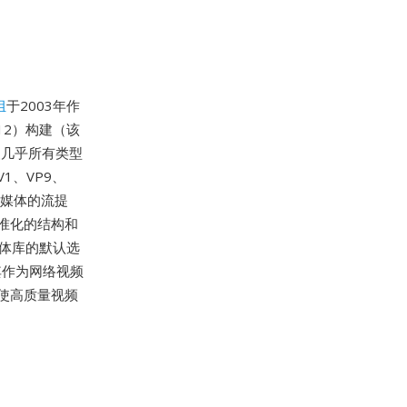
组
于2003年作
 12）构建（该
封装几乎所有类型
1、VP9、
应流媒体的流提
准化的结构和
体库的默认选
其作为网络视频
使高质量视频