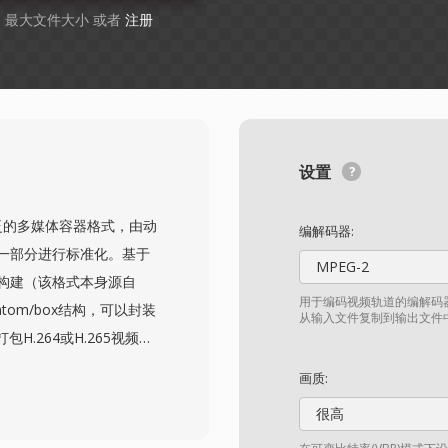
GB 最大文件大小 或者
注册
设置
最广泛的多媒体容器格式，由动
编解码器:
范的一部分进行标准化。基于
MPEG-2
12）构建（该格式本身源自
用于编码视频轨道的编解码器
的atom/box结构，可以封装
从输入文件复制到输出文件
.264或H.265视频搭
Visual、AC-3和ALAC
画质:
自适应流媒体的流提示、
很高
以及嵌入式缩略图等高级