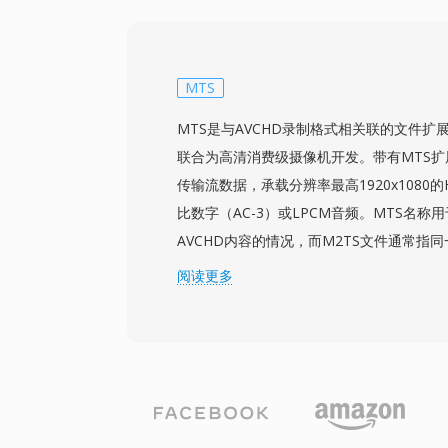
功能。标准化的结构和广泛的编解码器支持
台、移动设备、数码相机和操作系统媒体库
用H.264的HTML5视频得到所有主流网
为网络视频传输通用基准的地位。高效的封
MTS
代编解码器的压缩能力，使高质量视频能够
MTS是与AVCHD录制格式相关联的文件扩展名，
受限的网络和存储有限的设备上进行分发。
联合为高清消费级摄像机开发。带有MTS扩展
传输流数据，承载分辨率最高1920x1080的H
比数字（AC-3）或LPCM音频。MTS名
AVCHD内容的情况，而M2TS文件通常指
场景中的应用。来自Sony、Panasonic、
阅读更多
级和半专业级摄像机将MTS文件写入存储
目录层次中，并附带用于组织片段以进行机
文件。传输流封装包含对维持音视频同步至
持随机访问点以实现高效定位。MTS录制
整质量，使其适合作为编辑工作流的源素材。
质量和文件大小之间提供了有效平衡，可在常