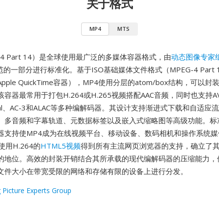
关于格式
MP4
MTS
G-4 Part 14）是全球使用最广泛的多媒体容器格式，由
动态图像专家
规范的一部分进行标准化。基于ISO基础媒体文件格式（MPEG-4 Part
ple QuickTime容器），MP4使用分层的atom/box结构，可以
容器最常用于打包H.264或H.265视频搭配AAC音频，同时也支持AV
Visual、AC-3和ALAC等多种编解码器。其设计支持渐进式下载和自适
、多音频和字幕轨道、元数据标签以及嵌入式缩略图等高级功能。标
器支持使MP4成为在线视频平台、移动设备、数码相机和操作系统媒
用H.264的
HTML5视频
得到所有主流网页浏览器的支持，确立了
的地位。高效的封装开销结合其所承载的现代编解码器的压缩能力，
文件大小在带宽受限的网络和存储有限的设备上进行分发。
 Picture Experts Group