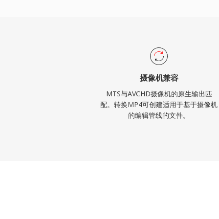
上实现更长的录制时间。MTS文件被所有
直接导入编辑时间线，但某些工作流会受益
获得更流畅的实时性能。
摄像机兼容
MTS与AVCHD摄像机的原生输出匹
配。转换MP4可创建适用于基于摄像机
的编辑管线的文件。