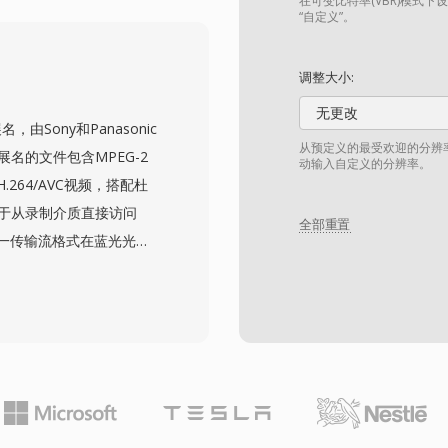
使MP4成为在线视频平
在可变比特率(VBR)模式下
“自定义”。
的默认选择。在MP4中使
页浏览器的支持，确立了其作
调整大小:
装开销结合其所承载的现
无更改
以实用的文件大小在带宽
由Sony和Panasonic
从预定义的最受欢迎的分辨
名的文件包含MPEG-2
动输入自定义的分辨率。
.264/AVC视频，搭配杜
称用于从录制介质直接访问
全部重置
同一传输流格式在蓝光光盘
Canon及其他制造商的消费
卡或内部存储器上的结构化
内回放的索引和播放列表
关重要的时序信息，并支
保留了相机传感器捕获的完
H.264压缩的使用在视频
见的SD和SDHC存储卡