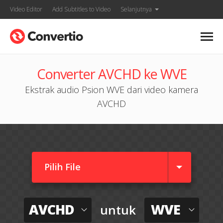
Video Editor
Add Subtitles to Video
Selanjutnya
Converter AVCHD ke WVE
Ekstrak audio Psion WVE dari video kamera
AVCHD
Pilih File
AVCHD
WVE
untuk