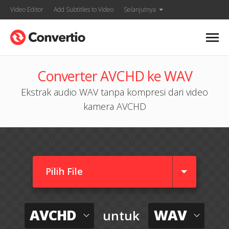
Video Editor
Add Subtitles to Video
Selanjutnya
Converter AVCHD ke WAV
Ekstrak audio WAV tanpa kompresi dari video
kamera AVCHD
Pilih File
AVCHD
WAV
untuk