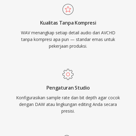
video utama.
kompresi, data yang disimpan adalah
representasi digital yang persis dari rekaman
Kualitas Tanpa Kompresi
asli, menjadikannya pilihan utama untuk
WAV menangkap setiap detail audio dari AVCHD
mastering dan pengarsipan. WAV juga
tanpa kompresi apa pun — standar emas untuk
mendukung metadata tertanam melalui chunk
pekerjaan produksi.
INFO dan BWF, memungkinkan timestamping
dan catatan produksi. Trade-off utamanya
adalah ukuran file — satu menit stereo kualitas
CD memakan sekitar 10 MB — dan struktur
RIFF 32-bit memberlakukan batas 4 GB,
Pengaturan Studio
meskipun RF64 menghilangkan batasan
Konfigurasikan sample rate dan bit depth agar cocok
tersebut.
dengan DAW atau lingkungan editing Anda secara
presisi.