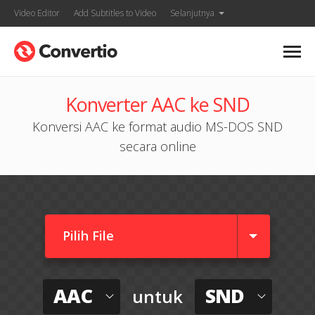
Video Editor
Add Subtitles to Video
Selanjutnya
Konverter AAC ke SND
Konversi AAC ke format audio MS-DOS SND
secara online
Pilih File
AAC
SND
untuk