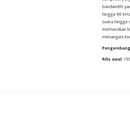
bandwidth yan
hingga 96 kHz
suara hingga 
memastikan b
menangani kon
Pengemban
Rilis awal
: 19