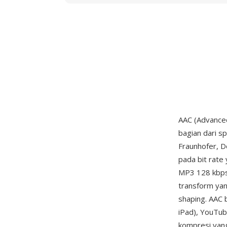
AAC (Advanced
bagian dari sp
Fraunhofer, D
pada bit rate
MP3 128 kbps 
transform yan
shaping. AAC 
iPad), YouTub
kompresi yang