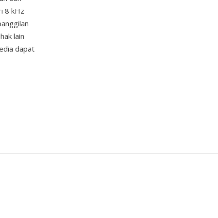
ri 8 kHz
panggilan
hak lain
edia dapat