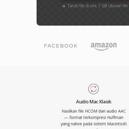
Taruh file di sini. 1 GB Ukuran f
Audio Mac Klasik
Hasilkan file HCOM dari audio AAC
— format terkompresi Huffman
yang native pada sistem Macintosh