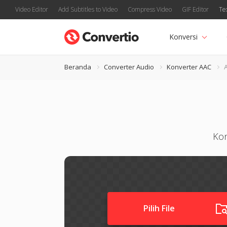
Video Editor
Add Subtitles to Video
Compress Video
GIF Editor
Te
Konversi
Beranda
Converter Audio
Konverter AAC
Kon
Pilih File