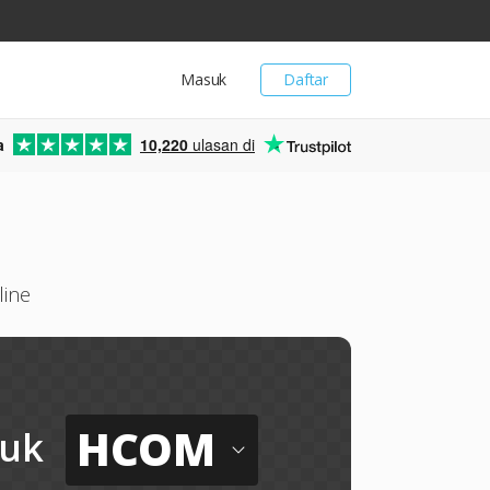
Masuk
Daftar
a
10,220
ulasan di
line
HCOM
uk