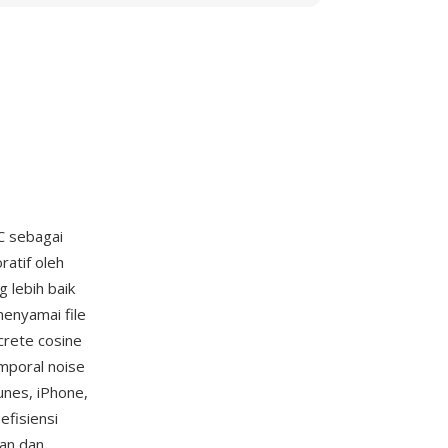
C sebagai
atif oleh
 lebih baik
enyamai file
crete cosine
mporal noise
unes, iPhone,
efisiensi
an dan