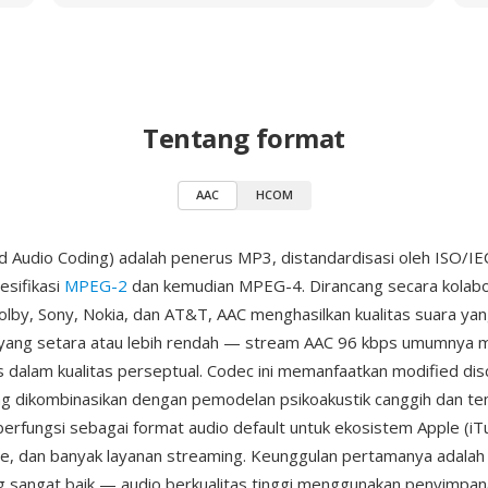
Tentang format
AAC
HCOM
 Audio Coding) adalah penerus MP3, distandardisasi oleh ISO/IE
esifikasi
MPEG-2
dan kemudian MPEG-4. Dirancang secara kolabor
olby, Sony, Nokia, dan AT&T, AAC menghasilkan kualitas suara yang
 yang setara atau lebih rendah — stream AAC 96 kbps umumnya m
dalam kualitas perseptual. Codec ini memanfaatkan modified dis
g dikombinasikan dengan pemodelan psikoakustik canggih dan te
berfungsi sebagai format audio default untuk ekosistem Apple (iT
e, dan banyak layanan streaming. Keunggulan pertamanya adalah 
 sangat baik — audio berkualitas tinggi menggunakan penyimpan