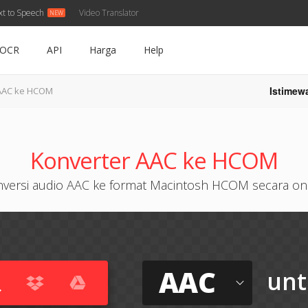
xt to Speech
Video Translator
OCR
API
Harga
Help
Istimew
AAC ke HCOM
Konverter AAC ke HCOM
versi audio AAC ke format Macintosh HCOM secara on
AAC
unt