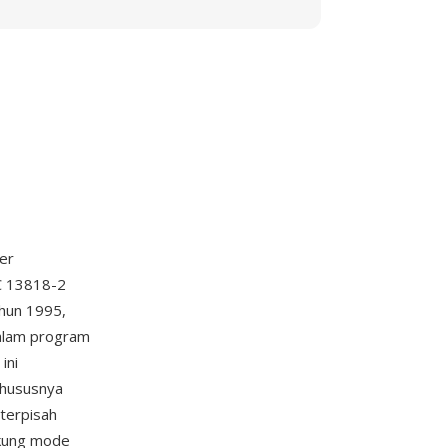
er
EC 13818-2
ahun 1995,
alam program
ini
khususnya
 terpisah
ukung mode