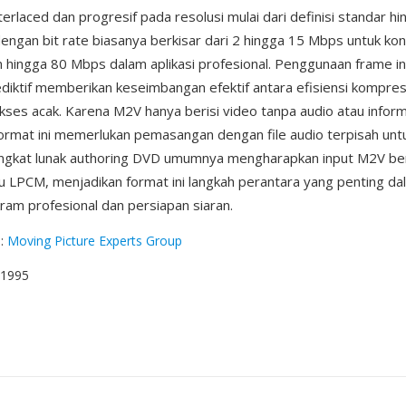
terlaced dan progresif pada resolusi mulai dari definisi standar h
ngan bit rate biasanya berkisar dari 2 hingga 15 Mbps untuk ko
hingga 80 Mbps dalam aplikasi profesional. Penggunaan frame i
diktif memberikan keseimbangan efektif antara efisiensi kompres
es acak. Karena M2V hanya berisi video tanpa audio atau inform
 format ini memerlukan pemasangan dengan file audio terpisah un
angkat lunak authoring DVD umumnya mengharapkan input M2V ber
u LPCM, menjadikan format ini langkah perantara yang penting dal
ram profesional dan persiapan siaran.
g
:
Moving Picture Experts Group
i 1995