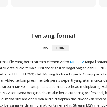
Tentang format
M2V
HCOM
rmat file yang berisi stream elemen video
MPEG-2
tanpa kontain
au data audio terkait. Distandarisasi sebagai bagian dari ISO/I
 sebagai ITU-T H.262) oleh Moving Picture Experts Group pada t
n video terkompresi mentah persis seperti yang akan muncul d
t stream MPEG-2, tetapi tanpa semua overhead multiplexing. Hal 
le M2V terutama berguna dalam alur kerja authoring profesional, 
, di mana stream video dan audio disiapkan dan dikodekan secara
ux bersama ke dalam format kontainer akhir. Stream M2V mend