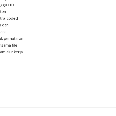
ingga HD
nten
ntra-coded
i dan
asi
tuk pemutaran
sama file
am alur kerja