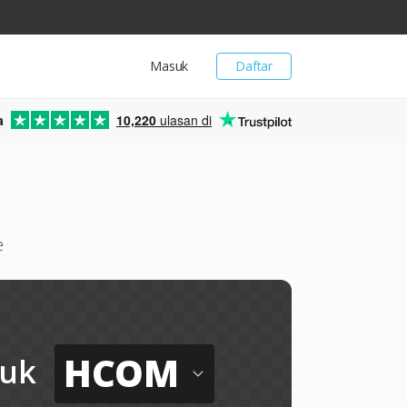
Masuk
Daftar
a
10,220
ulasan di
e
HCOM
uk