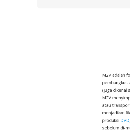
M2V adalah fo
pembungkus at
(juga dikenal
M2V menyimpa
atau transpor
menjadikan fi
produksi
DVD
sebelum di-m