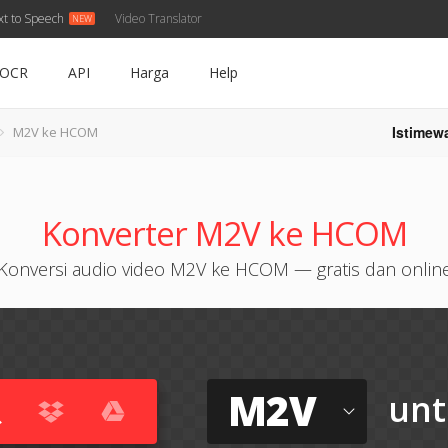
xt to Speech
Video Translator
OCR
API
Harga
Help
Istimew
M2V ke HCOM
Konverter M2V ke HCOM
Konversi audio video M2V ke HCOM — gratis dan onlin
M2V
unt