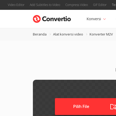
Video Editor
Add Subtitles to Video
Compress Video
GIF Editor
Te
Konversi
Beranda
Alat konversi video
Konverter M2V
Pilih File