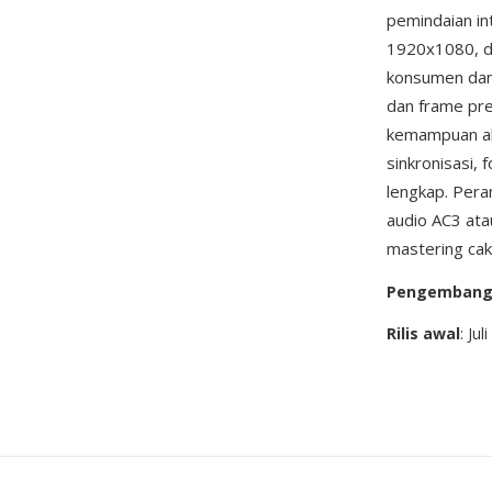
pemindaian in
1920x1080, de
konsumen dan 
dan frame pre
kemampuan aks
sinkronisasi,
lengkap. Per
audio AC3 ata
mastering cak
Pengemban
Rilis awal
: Jul