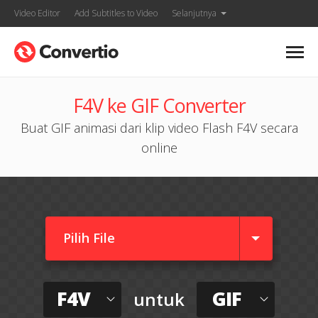
Video Editor
Add Subtitles to Video
Selanjutnya
F4V ke GIF Converter
Buat GIF animasi dari klip video Flash F4V secara
online
Pilih File
F4V
GIF
untuk