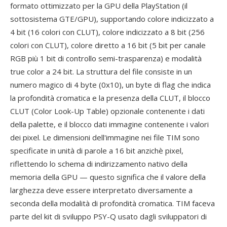
formato ottimizzato per la GPU della PlayStation (il
sottosistema GTE/GPU), supportando colore indicizzato a
4 bit (16 colori con CLUT), colore indicizzato a 8 bit (256
colori con CLUT), colore diretto a 16 bit (5 bit per canale
RGB più 1 bit di controllo semi-trasparenza) e modalità
true color a 24 bit. La struttura del file consiste in un
numero magico di 4 byte (0x10), un byte di flag che indica
la profondità cromatica e la presenza della CLUT, il blocco
CLUT (Color Look-Up Table) opzionale contenente i dati
della palette, e il blocco dati immagine contenente i valori
dei pixel. Le dimensioni dell'immagine nei file TIM sono
specificate in unità di parole a 16 bit anzichè pixel,
riflettendo lo schema di indirizzamento nativo della
memoria della GPU — questo significa che il valore della
larghezza deve essere interpretato diversamente a
seconda della modalità di profondità cromatica. TIM faceva
parte del kit di sviluppo PSY-Q usato dagli sviluppatori di