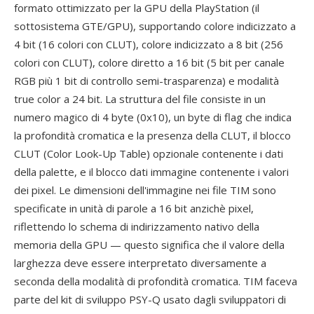
formato ottimizzato per la GPU della PlayStation (il
sottosistema GTE/GPU), supportando colore indicizzato a
4 bit (16 colori con CLUT), colore indicizzato a 8 bit (256
colori con CLUT), colore diretto a 16 bit (5 bit per canale
RGB più 1 bit di controllo semi-trasparenza) e modalità
true color a 24 bit. La struttura del file consiste in un
numero magico di 4 byte (0x10), un byte di flag che indica
la profondità cromatica e la presenza della CLUT, il blocco
CLUT (Color Look-Up Table) opzionale contenente i dati
della palette, e il blocco dati immagine contenente i valori
dei pixel. Le dimensioni dell'immagine nei file TIM sono
specificate in unità di parole a 16 bit anzichè pixel,
riflettendo lo schema di indirizzamento nativo della
memoria della GPU — questo significa che il valore della
larghezza deve essere interpretato diversamente a
seconda della modalità di profondità cromatica. TIM faceva
parte del kit di sviluppo PSY-Q usato dagli sviluppatori di