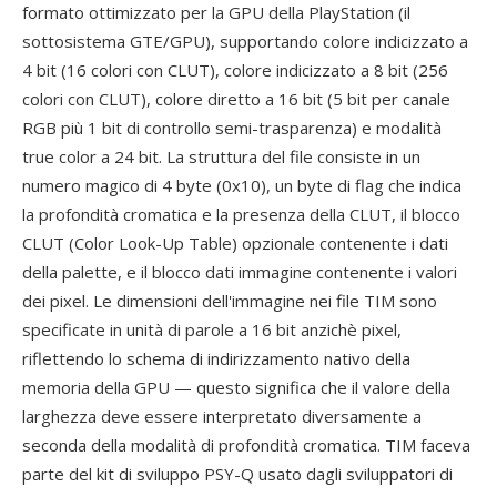
formato ottimizzato per la GPU della PlayStation (il
sottosistema GTE/GPU), supportando colore indicizzato a
4 bit (16 colori con CLUT), colore indicizzato a 8 bit (256
colori con CLUT), colore diretto a 16 bit (5 bit per canale
RGB più 1 bit di controllo semi-trasparenza) e modalità
true color a 24 bit. La struttura del file consiste in un
numero magico di 4 byte (0x10), un byte di flag che indica
la profondità cromatica e la presenza della CLUT, il blocco
CLUT (Color Look-Up Table) opzionale contenente i dati
della palette, e il blocco dati immagine contenente i valori
dei pixel. Le dimensioni dell'immagine nei file TIM sono
specificate in unità di parole a 16 bit anzichè pixel,
riflettendo lo schema di indirizzamento nativo della
memoria della GPU — questo significa che il valore della
larghezza deve essere interpretato diversamente a
seconda della modalità di profondità cromatica. TIM faceva
parte del kit di sviluppo PSY-Q usato dagli sviluppatori di