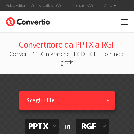
Video Editor
Add Subtitles to Video
Compress Video
Altro
Convertitore da PPTX a RGF
Converti PPTX in grafiche LEGO RGF — online e
gratis
Scegli i file
PPTX
RGF
in