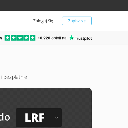
Zaloguj Się
Zapisz się
y
10,220
opinii na
i bezpłatnie
LRF
do