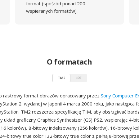
format (spośród ponad 200
wspieranych formatów).
O formatach
TM2
LRF
o rastrowy format obrazów opracowany przez
Sony Computer E
layStation 2, wydanej w Japonii 4 marca 2000 roku, jako następca 
layStation. TM2 rozszerza specyfikację TIM, aby obsługiwać bardz
układ graficzny Graphics Synthesizer (GS) PS2, wspierając 4-bi
16 kolorów), 8-bitowy indeksowany (256 kolorów), 16-bitowy ko
24-bitowy true color i 32-bitowy true color z pełną 8-bitową prz