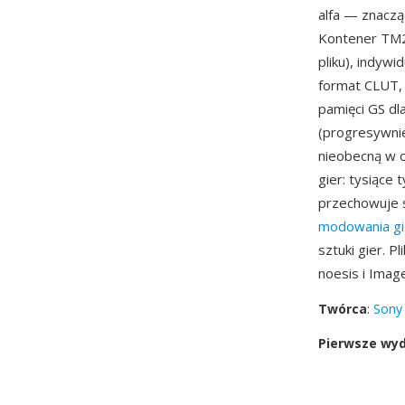
alfa — znaczą
Kontener TM2
pliku), indyw
format CLUT,
pamięci GS dl
(progresywnie
nieobecną w o
gier: tysiące 
przechowuje s
modowania gi
sztuki gier. P
noesis i Imag
Twórca
:
Sony
Pierwsze wy