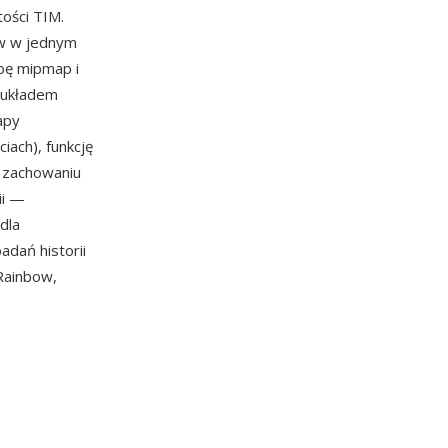
ości TIM.
ów w jednym
zbę mipmap i
 układem
apy
iach), funkcję
w zachowaniu
ii —
dla
adań historii
 Rainbow,