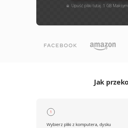
Upuść pliki tutaj. 1 GB Maksym
Jak przek
1
Wybierz pliki z komputera, dysku