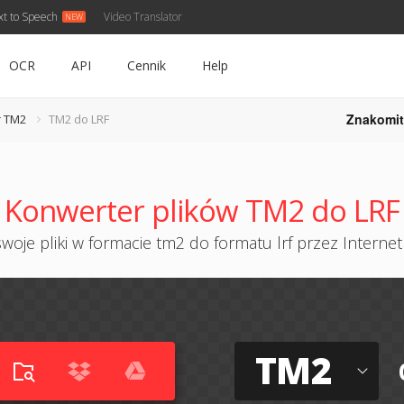
xt to Speech
Video Translator
OCR
API
Cennik
Help
Znakomit
r TM2
TM2 do LRF
Konwerter plików TM2 do LRF
woje pliki w formacie tm2 do formatu lrf przez Internet 
TM2