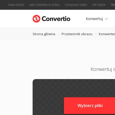
Video Editor
Add Subtitles to Video
Compress Video
GIF Editor
Te
Konwertuj
Strona główna
Przetwornik obrazu
Konwerte
Konwertuj s
Wybierz pliki