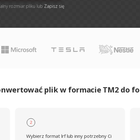
alny rozmiar pliku lub
Zapisz się
onwertować plik w formacie TM2 do f
2
Wybierz format lrf lub inny potrzebny Ci