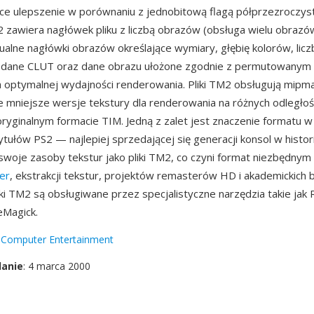
ce ulepszenie w porównaniu z jednobitową flagą półprzezroczyst
 zawiera nagłówek pliku z liczbą obrazów (obsługa wielu obraz
idualne nagłówki obrazów określające wymiary, głębię kolorów, lic
 dane CLUT oraz dane obrazu ułożone zgodnie z permutowanym
a optymalnej wydajności renderowania. Pliki TM2 obsługują mipm
 mniejsze wersje tekstury dla renderowania na różnych odległośc
ryginalnym formacie TIM. Jedną z zalet jest znaczenie formatu 
tytułów PS2 — najlepiej sprzedającej się generacji konsol w histor
woje zasoby tekstur jako pliki TM2, co czyni format niezbędnym 
er
, ekstrakcji tekstur, projektów remasterów HD i akademickich b
liki TM2 są obsługiwane przez specjalistyczne narzędzia takie jak
eMagick.
 Computer Entertainment
danie
: 4 marca 2000