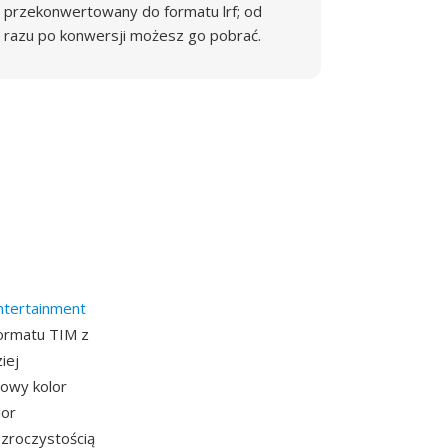
przekonwertowany do formatu lrf; od
razu po konwersji możesz go pobrać.
ntertainment
formatu TIM z
iej
towy kolor
lor
ezroczystością