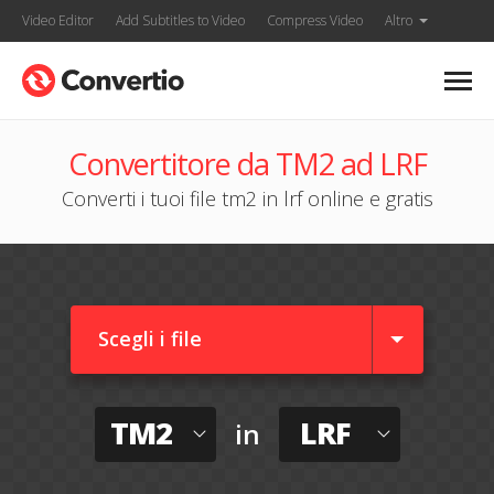
Video Editor
Add Subtitles to Video
Compress Video
Altro
Convertitore da TM2 ad LRF
Converti i tuoi file tm2 in lrf online e gratis
Scegli i file
TM2
LRF
in