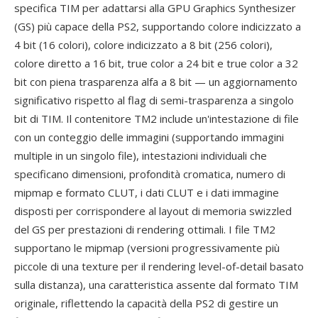
specifica TIM per adattarsi alla GPU Graphics Synthesizer
(GS) più capace della PS2, supportando colore indicizzato a
4 bit (16 colori), colore indicizzato a 8 bit (256 colori),
colore diretto a 16 bit, true color a 24 bit e true color a 32
bit con piena trasparenza alfa a 8 bit — un aggiornamento
significativo rispetto al flag di semi-trasparenza a singolo
bit di TIM. Il contenitore TM2 include un'intestazione di file
con un conteggio delle immagini (supportando immagini
multiple in un singolo file), intestazioni individuali che
specificano dimensioni, profondità cromatica, numero di
mipmap e formato CLUT, i dati CLUT e i dati immagine
disposti per corrispondere al layout di memoria swizzled
del GS per prestazioni di rendering ottimali. I file TM2
supportano le mipmap (versioni progressivamente più
piccole di una texture per il rendering level-of-detail basato
sulla distanza), una caratteristica assente dal formato TIM
originale, riflettendo la capacità della PS2 di gestire un