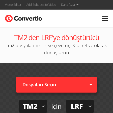
Video Editor
Add Subtitles to Video
Daha fazla
TM2'den LRF'ye dönüştürücü
tm2 dosyalarınızı lrf'ye çevrimiçi & ücretsiz olarak
dönüştürün
Dosyaları Seçin
TM2
LRF
için