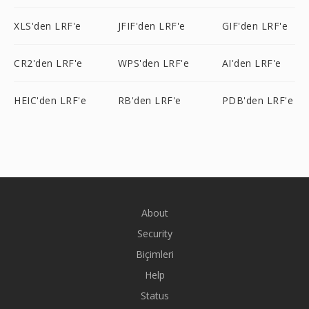
XLS'den LRF'e
JFIF'den LRF'e
GIF'den LRF'e
CR2'den LRF'e
WPS'den LRF'e
AI'den LRF'e
HEIC'den LRF'e
RB'den LRF'e
PDB'den LRF'e
About
Security
Biçimleri
Help
Status