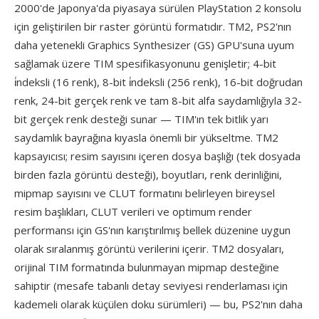
2000'de Japonya'da piyasaya sürülen PlayStation 2 konsolu
için geliştirilen bir raster görüntü formatıdır. TM2, PS2'nın
daha yetenekli Graphics Synthesizer (GS) GPU'suna uyum
sağlamak üzere TIM spesifikasyonunu genişletir; 4-bit
i̇ndeksli (16 renk), 8-bit i̇ndeksli (256 renk), 16-bit doğrudan
renk, 24-bit gerçek renk ve tam 8-bit alfa saydamlığıyla 32-
bit gerçek renk desteği sunar — TIM'ın tek bitlik yarı
saydamlık bayrağına kıyasla önemli bir yükseltme. TM2
kapsayıcısı; resim sayısını içeren dosya başlığı (tek dosyada
birden fazla görüntü desteği), boyutları, renk derinliğini,
mipmap sayısını ve CLUT formatını belirleyen bireysel
resim başlıkları, CLUT verileri ve optimum render
performansı için GS'nın karıştırılmış bellek düzenine uygun
olarak sıralanmış görüntü verilerini içerir. TM2 dosyaları,
orijinal TIM formatında bulunmayan mipmap desteğine
sahiptir (mesafe tabanlı detay seviyesi renderlaması için
kademeli olarak küçülen doku sürümleri) — bu, PS2'nın daha