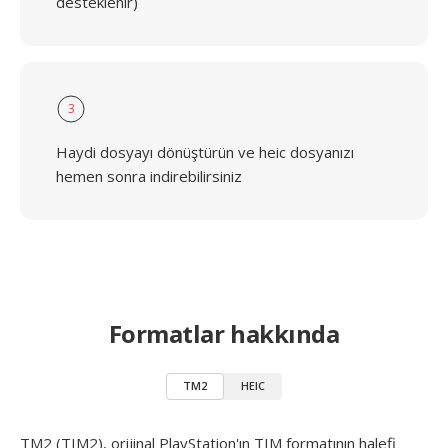
desteklenir)
3
Haydi dosyayı dönüştürün ve heic dosyanızı
hemen sonra indirebilirsiniz
Formatlar hakkında
TM2
HEIC
TM2 (TIM2), orijinal PlayStation'ın TIM formatının halefi