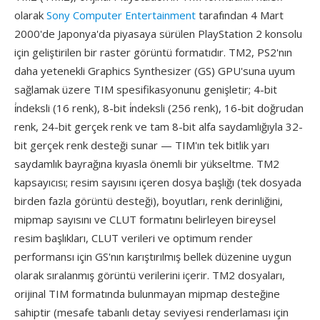
olarak
Sony Computer Entertainment
tarafından 4 Mart
2000'de Japonya'da piyasaya sürülen PlayStation 2 konsolu
için geliştirilen bir raster görüntü formatıdır. TM2, PS2'nın
daha yetenekli Graphics Synthesizer (GS) GPU'suna uyum
sağlamak üzere TIM spesifikasyonunu genişletir; 4-bit
i̇ndeksli (16 renk), 8-bit i̇ndeksli (256 renk), 16-bit doğrudan
renk, 24-bit gerçek renk ve tam 8-bit alfa saydamlığıyla 32-
bit gerçek renk desteği sunar — TIM'ın tek bitlik yarı
saydamlık bayrağına kıyasla önemli bir yükseltme. TM2
kapsayıcısı; resim sayısını içeren dosya başlığı (tek dosyada
birden fazla görüntü desteği), boyutları, renk derinliğini,
mipmap sayısını ve CLUT formatını belirleyen bireysel
resim başlıkları, CLUT verileri ve optimum render
performansı için GS'nın karıştırılmış bellek düzenine uygun
olarak sıralanmış görüntü verilerini içerir. TM2 dosyaları,
orijinal TIM formatında bulunmayan mipmap desteğine
sahiptir (mesafe tabanlı detay seviyesi renderlaması için