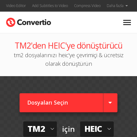
Video Editor
Add Subtitles to Video
Compress Video
Daha fazla
TM2'den HEIC'ye dönüştürücü
tm2 dosyalarınızı heic'ye çevrimiçi & ücretsiz
olarak dönüştürün
Dosyaları Seçin
TM2
HEIC
için