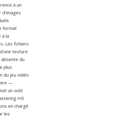
arence à un
ur d'images
duels
e format
 à la
. Les fichiers
d'une texture
té absente du
re plus
n du jeu vidéo
toire —
at un outil
mastering HD
 pris en chargé
r les