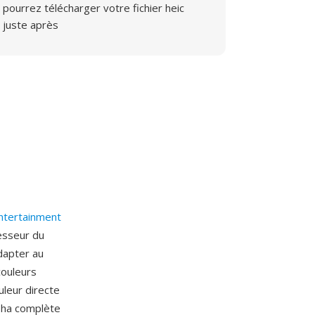
pourrez télécharger votre fichier heic
juste après
ntertainment
cesseur du
adapter au
couleurs
uleur directe
lpha complète