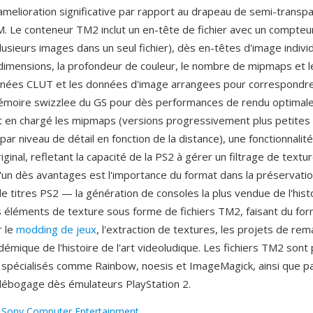
amelioration significative par rapport au drapeau de semi-transp
IM. Le conteneur TM2 inclut un en-tête de fichier avec un compte
usieurs images dans un seul fichier), dès en-têtes d'image indivi
 dimensions, la profondeur de couleur, le nombre de mipmaps et l
nées CLUT et les données d'image arrangees pour correspondre
émoire swizzlee du GS pour dès performances de rendu optimales
en chargé les mipmaps (versions progressivement plus petites 
par niveau de détail en fonction de la distance), une fonctionnali
ginal, refletant la capacité de la PS2 à gérer un filtrage de textu
L'un dès avantages est l'importance du format dans la préservatio
 de titres PS2 — la génération de consoles la plus vendue de l'his
s éléments de texture sous forme de fichiers TM2, faisant du form
r le
modding de jeux
, l'extraction de textures, les projets de re
démique de l'histoire de l'art videoludique. Les fichiers TM2 sont
s spécialisés comme Rainbow, noesis et ImageMagick, ainsi que pa
e débogage dès émulateurs PlayStation 2.
:
Sony Computer Entertainment