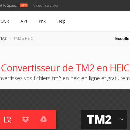
xt to Speech
Video Translator
OCR
API
Prix
Help
Excelle
 TM2
TM2 à HEIC
Convertisseur de TM2 en HEIC
vertissez vos fichiers tm2 en heic en ligne et gratuite
TM2