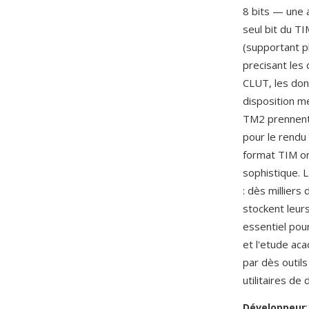
8 bits — une 
seul bit du T
(supportant pl
precisant les
CLUT, les don
disposition m
TM2 prennent 
pour le rendu 
format TIM ori
sophistique. 
: dès milliers
stockent leur
essentiel pou
et l'etude aca
par dès outil
utilitaires d
Développeur