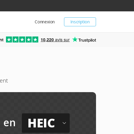
Connexion
Inscription
nt
10,220
avis sur
ment
HEIC
en