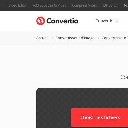
Video Editor
Add Subtitles to Video
Compress Video
GIF Editor
Te
Convertir
Accueil
Convertisseur d'image
Convertisseur
Con
Choisir les fichiers