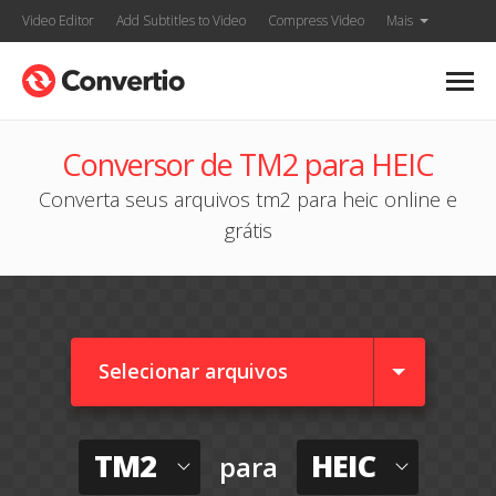
Video Editor
Add Subtitles to Video
Compress Video
Mais
Conversor de TM2 para HEIC
Converta seus arquivos tm2 para heic online e
grátis
Selecionar arquivos
TM2
HEIC
para