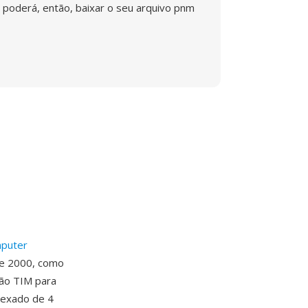
poderá, então, baixar o seu arquivo pnm
puter
de 2000, como
ção TIM para
dexado de 4