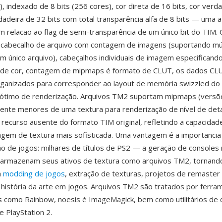
), indexado de 8 bits (256 cores), cor direta de 16 bits, cor verd
rdadeira de 32 bits com total transparência alfa de 8 bits — uma a
 em relacao ao flag de semi-transparência de um único bit do TIM. 
 cabecalho de arquivo com contagem de imagens (suportando múl
 único arquivo), cabeçalhos individuais de imagem especificand
 de cor, contagem de mipmaps é formato de CLUT, os dados CL
ganizados para corresponder ao layout de memória swizzled do
timo de renderização. Arquivos TM2 suportam mipmaps (versõ
ente menores de uma textura para renderização de nível de det
, recurso ausente do formato TIM original, refletindo a capacida
tragem de textura mais sofisticada. Uma vantagem é a importanci
o de jogos: milhares de títulos de PS2 — a geração de consoles
— armazenam seus ativos de textura como arquivos TM2, tornand
a
modding de jogos
, extração de texturas, projetos de remaste
história da arte em jogos. Arquivos TM2 são tratados por ferra
s como Rainbow, noesis é ImageMagick, bem como utilitários de
 PlayStation 2.