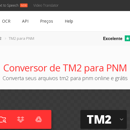
xt to Speech
Video Translator
OCR
API
Preços
Help
Excelente
2
TM2 para PNM
Conversor de TM2 para PNM
Converta seus arquivos tm2 para pnm online e grátis
TM2