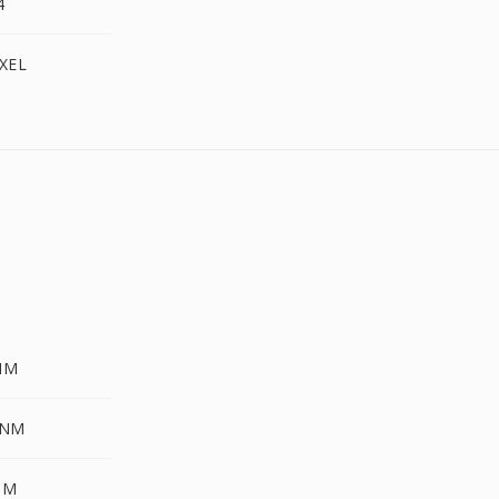
4
IXEL
NM
PNM
NM