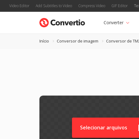
Video Editor
Add Subtitles to Video
Compress Video
GIF Editor
Te
Converter
Início
Conversor de imagem
Conversor de TM
Selecionar arquivos