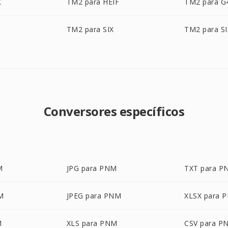
C
TM2 para HEIF
TM2 para G
TM2 para SIX
TM2 para S
Conversores específicos
M
JPG para PNM
TXT para P
M
JPEG para PNM
XLSX para 
M
XLS para PNM
CSV para P