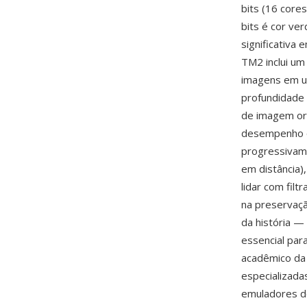
bits (16 cores
bits é cor ve
significativa
TM2 inclui um
imagens em um
profundidade
de imagem or
desempenho ó
progressivam
em distância)
lidar com fil
na preservaçã
da história 
essencial par
acadêmico da 
especializada
emuladores de