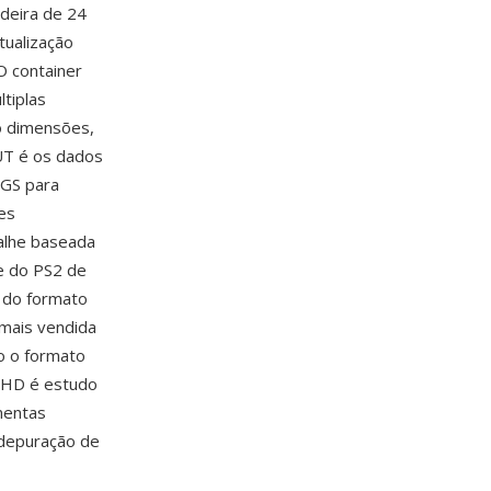
adeira de 24
tualização
O container
tiplas
o dimensões,
UT é os dados
 GS para
es
alhe baseada
de do PS2 de
a do formato
 mais vendida
o o formato
r HD é estudo
mentas
 depuração de