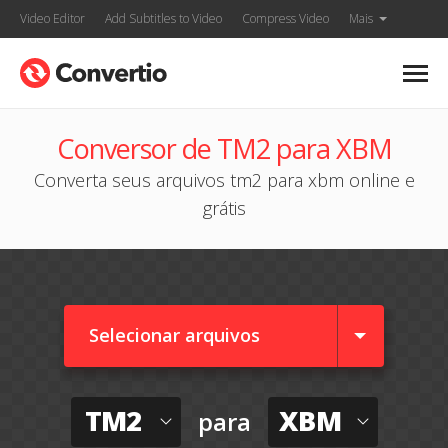
Video Editor
Add Subtitles to Video
Compress Video
Mais
Conversor de TM2 para XBM
Converta seus arquivos tm2 para xbm online e
grátis
Selecionar arquivos
TM2
XBM
para