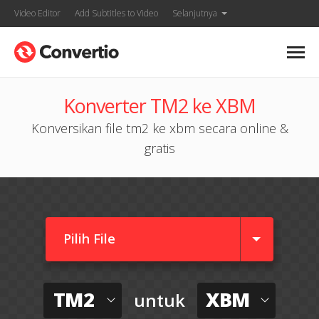
Video Editor
Add Subtitles to Video
Selanjutnya
Konverter TM2 ke XBM
Konversikan file tm2 ke xbm secara online &
gratis
Pilih File
TM2
XBM
untuk