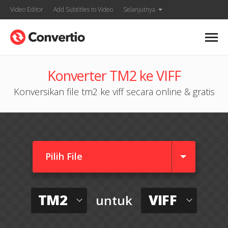
Video Editor
Add Subtitles to Video
Selanjutnya
Konverter TM2 ke VIFF
Konversikan file tm2 ke viff secara online & gratis
Pilih File
TM2
VIFF
untuk