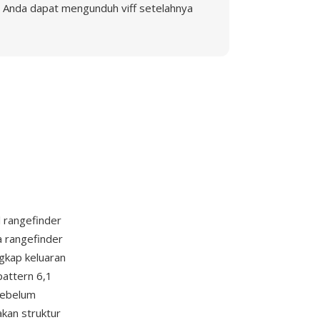
Anda dapat mengunduh viff setelahnya
 rangefinder
a rangefinder
gkap keluaran
pattern 6,1
sebelum
kan struktur