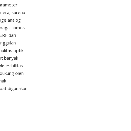
parameter
amera, karena
auge analog
ebagai kamera
ERF dari
unggulan
alitas optik
ut banyak
ksesibilitas
idukung oleh
nak
pat digunakan