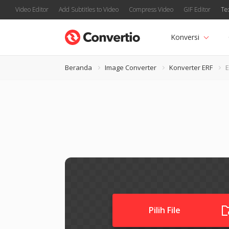
Video Editor
Add Subtitles to Video
Compress Video
GIF Editor
Te
Konversi
Beranda
Image Converter
Konverter ERF
E
Pilih File