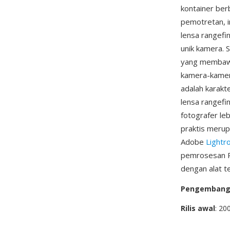
kontainer ber
pemotretan, i
lensa rangefi
unik kamera. 
yang membawa 
kamera-kamera
adalah karakt
lensa rangefi
fotografer le
praktis merup
Adobe
Light
pemrosesan RA
dengan alat te
Pengemban
Rilis awal
: 20