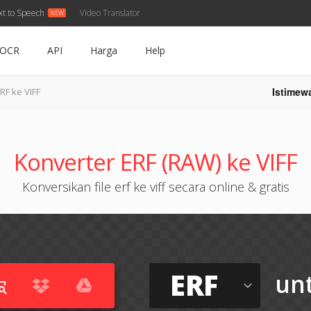
xt to Speech
Video Translator
OCR
API
Harga
Help
Istimew
RF ke VIFF
Konverter ERF (RAW) ke VIFF
Konversikan file erf ke viff secara online & gratis
ERF
un