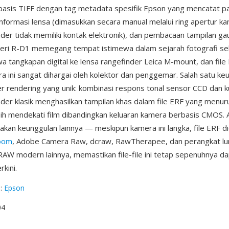
basis TIFF dengan tag metadata spesifik Epson yang mencatat 
nformasi lensa (dimasukkan secara manual melalui ring apertur k
nder tidak memiliki kontak elektronik), dan pembacaan tampilan g
Seri R-D1 memegang tempat istimewa dalam sejarah fotografi s
tangkapan digital ke lensa rangefinder Leica M-mount, dan file 
 ini sangat dihargai oleh kolektor dan penggemar. Salah satu ke
er rendering yang unik: kombinasi respons tonal sensor CCD dan ku
nder klasik menghasilkan tampilan khas dalam file ERF yang menur
bih mendekati film dibandingkan keluaran kamera berbasis CMOS. A
akan keunggulan lainnya — meskipun kamera ini langka, file ERF d
room
, Adobe Camera Raw, dcraw, RawTherapee, dan perangkat lu
W modern lainnya, memastikan file-file ini tetap sepenuhnya da
rkini.
g
:
Epson
04