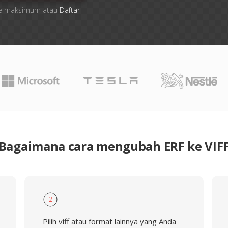
 file maksimum atau
Daftar
Bagaimana cara mengubah ERF ke VIF
2
Pilih viff atau format lainnya yang Anda