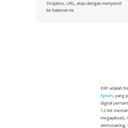
Dropbox, URL, atau dengan menyeret
ke halaman ini.
ERF adalah fo
Epson
, yang 
digital perta
12-bit mentah
megapiksel),
demosaicing, 