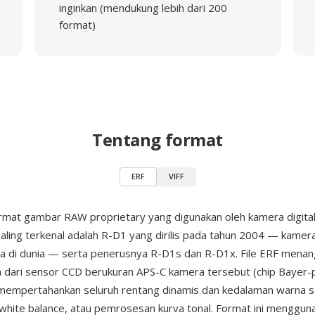
inginkan (mendukung lebih dari 200
format)
Tentang format
ERF
VIFF
rmat gambar RAW proprietary yang digunakan oleh kamera digital
paling terkenal adalah R-D1 yang dirilis pada tahun 2004 — kamer
ma di dunia — serta penerusnya R-D1s dan R-D1x. File ERF menan
 dari sensor CCD berukuran APS-C kamera tersebut (chip Bayer-
 mempertahankan seluruh rentang dinamis dan kedalaman warna 
white balance, atau pemrosesan kurva tonal. Format ini mengguna