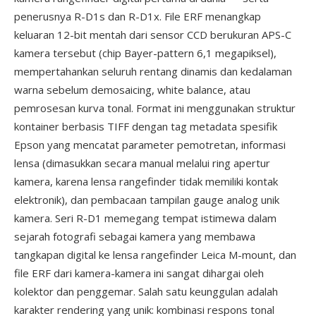
penerusnya R-D1s dan R-D1x. File ERF menangkap
keluaran 12-bit mentah dari sensor CCD berukuran APS-C
kamera tersebut (chip Bayer-pattern 6,1 megapiksel),
mempertahankan seluruh rentang dinamis dan kedalaman
warna sebelum demosaicing, white balance, atau
pemrosesan kurva tonal. Format ini menggunakan struktur
kontainer berbasis TIFF dengan tag metadata spesifik
Epson yang mencatat parameter pemotretan, informasi
lensa (dimasukkan secara manual melalui ring apertur
kamera, karena lensa rangefinder tidak memiliki kontak
elektronik), dan pembacaan tampilan gauge analog unik
kamera. Seri R-D1 memegang tempat istimewa dalam
sejarah fotografi sebagai kamera yang membawa
tangkapan digital ke lensa rangefinder Leica M-mount, dan
file ERF dari kamera-kamera ini sangat dihargai oleh
kolektor dan penggemar. Salah satu keunggulan adalah
karakter rendering yang unik: kombinasi respons tonal