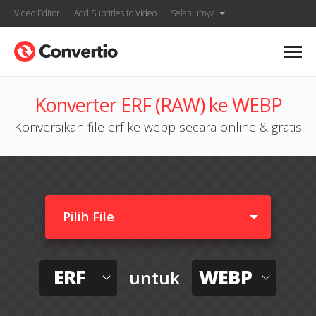
Video Editor
Add Subtitles to Video
Selanjutnya
Konverter ERF (RAW) ke WEBP
Konversikan file erf ke webp secara online & gratis
Pilih File
ERF
WEBP
untuk