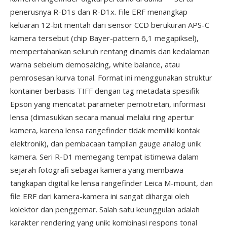
penerusnya R-D1s dan R-D1x. File ERF menangkap
keluaran 12-bit mentah dari sensor CCD berukuran APS-C
kamera tersebut (chip Bayer-pattern 6,1 megapiksel),
mempertahankan seluruh rentang dinamis dan kedalaman
warna sebelum demosaicing, white balance, atau
pemrosesan kurva tonal. Format ini menggunakan struktur
kontainer berbasis TIFF dengan tag metadata spesifik
Epson yang mencatat parameter pemotretan, informasi
lensa (dimasukkan secara manual melalui ring apertur
kamera, karena lensa rangefinder tidak memiliki kontak
elektronik), dan pembacaan tampilan gauge analog unik
kamera. Seri R-D1 memegang tempat istimewa dalam
sejarah fotografi sebagai kamera yang membawa
tangkapan digital ke lensa rangefinder Leica M-mount, dan
file ERF dari kamera-kamera ini sangat dihargai oleh
kolektor dan penggemar. Salah satu keunggulan adalah
karakter rendering yang unik: kombinasi respons tonal