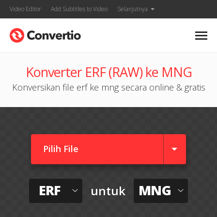
Video Editor
Add Subtitles to Video
Selanjutnya
Konverter ERF (RAW) ke MNG
Konversikan file erf ke mng secara online & gratis
Pilih File
ERF
MNG
untuk