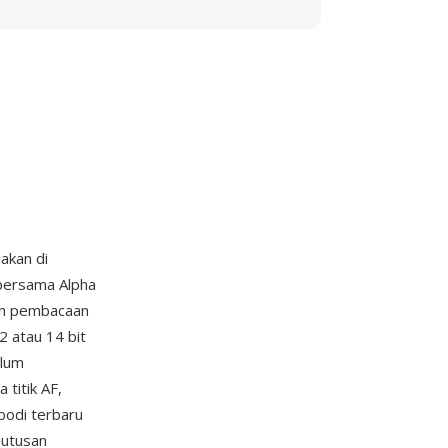
akan di
 bersama Alpha
an pembacaan
 atau 14 bit
elum
titik AF,
 bodi terbaru
utusan