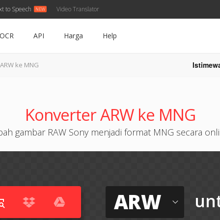
xt to Speech
Video Translator
OCR
API
Harga
Help
Istimew
ARW ke MNG
Konverter ARW ke MNG
ah gambar RAW Sony menjadi format MNG secara onl
ARW
un