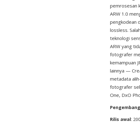
pemrosesan ka
ARW 1.0 meng
pengkodean d
lossless. Sala
teknologi sen
ARW yang tid
fotografer me
kemampuan JP
lainnya — Crea
metadata alih
fotografer s
One, DxO Phot
Pengemban
Rilis awal
: 20