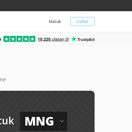
Masuk
Daftar
a
10,220
ulasan di
ine
MNG
tuk