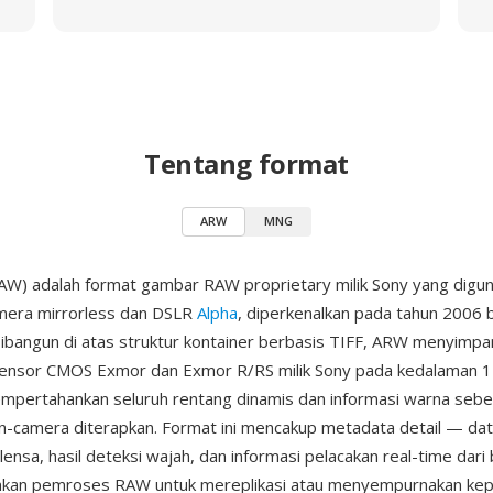
Tentang format
ARW
MNG
W) adalah format gambar RAW proprietary milik Sony yang digun
kamera mirrorless dan DSLR
Alpha
, diperkenalkan pada tahun 2006
ibangun di atas struktur kontainer berbasis TIFF, ARW menyimp
sensor CMOS Exmor dan Exmor R/RS milik Sony pada kedalaman 12
empertahankan seluruh rentang dinamis dan informasi warna seb
-camera diterapkan. Format ini mencakup metadata detail — data 
i lensa, hasil deteksi wajah, dan informasi pelacakan real-time dari
an pemroses RAW untuk mereplikasi atau menyempurnakan kep