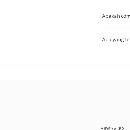
Apakah conv
Apa yang t
ARW ke JPG