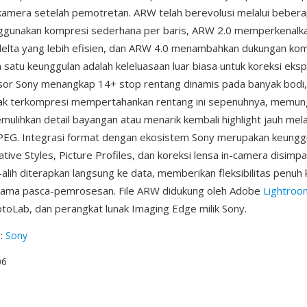
mera setelah pemotretan. ARW telah berevolusi melalui beberap
gunakan kompresi sederhana per baris, ARW 2.0 memperkenalk
elta yang lebih efisien, dan ARW 4.0 menambahkan dukungan ko
h satu keunggulan adalah keleluasaan luar biasa untuk koreksi eksp
sor Sony menangkap 14+ stop rentang dinamis pada banyak bodi,
ak terkompresi mempertahankan rentang ini sepenuhnya, memun
mulihkan detail bayangan atau menarik kembali highlight jauh me
EG. Integrasi format dengan ekosistem Sony merupakan keunggu
tive Styles, Picture Profiles, dan koreksi lensa in-camera disimp
-alih diterapkan langsung ke data, memberikan fleksibilitas penuh
elama pasca-pemrosesan. File ARW didukung oleh Adobe
Lightroo
oLab, dan perangkat lunak Imaging Edge milik Sony.
g
:
Sony
06