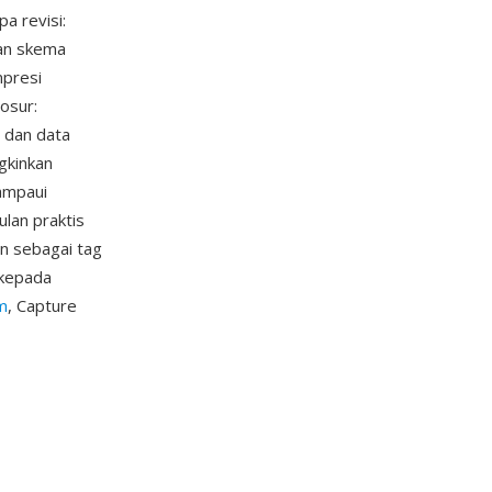
a revisi:
an skema
mpresi
osur:
 dan data
gkinkan
lampaui
lan praktis
an sebagai tag
 kepada
m
, Capture