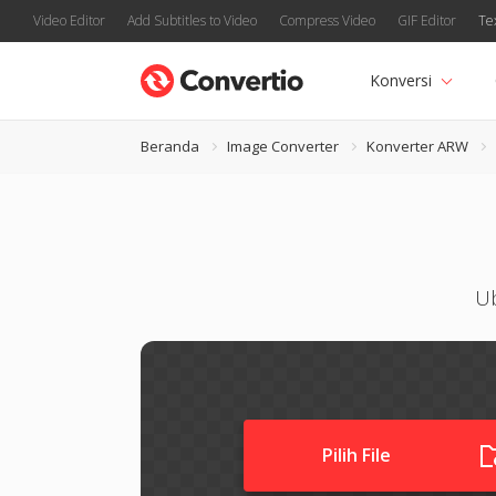
Video Editor
Add Subtitles to Video
Compress Video
GIF Editor
Te
Konversi
Beranda
Image Converter
Konverter ARW
Ub
Pilih File