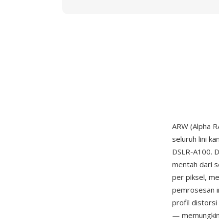
ARW (Alpha RA
seluruh lini 
DSLR-A100. D
mentah dari 
per piksel, m
pemrosesan in
profil distors
— memungkink