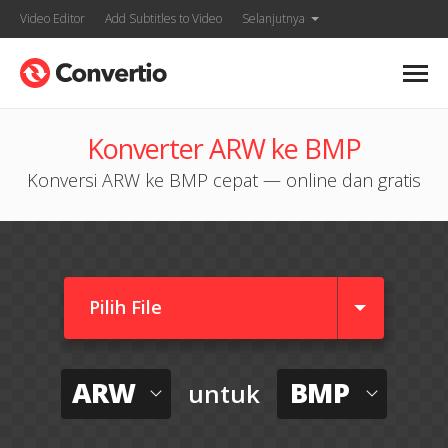
Video Editor
Add Subtitles to Video
Selanjutnya
Konverter ARW ke BMP
Konversi ARW ke BMP cepat — online dan gratis
Pilih File
ARW
BMP
untuk