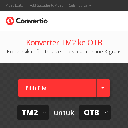
Video Editor
Add Subtitles to Video
Selanjutnya
Konverter TM2 ke OTB
Konversikan file tm2 ke otb secara online & gratis
Pilih File
TM2
OTB
untuk