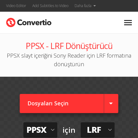
Video Editor
Add Subtitles to Video
Daha fazla
PPSX - LRF Dönüştürücü
PPSX slayt içeriğini Sony Reader için LRF formatına
dönüştürün
Dosyaları Seçin
PPSX
LRF
için