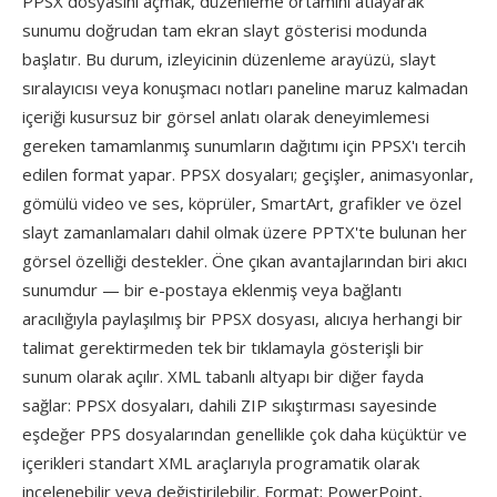
PPSX dosyasını açmak, düzenleme ortamını atlayarak
sunumu doğrudan tam ekran slayt gösterisi modunda
başlatır. Bu durum, izleyicinin düzenleme arayüzü, slayt
sıralayıcısı veya konuşmacı notları paneline maruz kalmadan
içeriği kusursuz bir görsel anlatı olarak deneyimlemesi
gereken tamamlanmış sunumların dağıtımı için PPSX'ı tercih
edilen format yapar. PPSX dosyaları; geçişler, animasyonlar,
gömülü video ve ses, köprüler, SmartArt, grafikler ve özel
slayt zamanlamaları dahil olmak üzere PPTX'te bulunan her
görsel özelliği destekler. Öne çıkan avantajlarından biri akıcı
sunumdur — bir e-postaya eklenmiş veya bağlantı
aracılığıyla paylaşılmış bir PPSX dosyası, alıcıya herhangi bir
talimat gerektirmeden tek bir tıklamayla gösterişli bir
sunum olarak açılır. XML tabanlı altyapı bir diğer fayda
sağlar: PPSX dosyaları, dahili ZIP sıkıştırması sayesinde
eşdeğer PPS dosyalarından genellikle çok daha küçüktür ve
içerikleri standart XML araçlarıyla programatik olarak
incelenebilir veya değiştirilebilir. Format; PowerPoint,