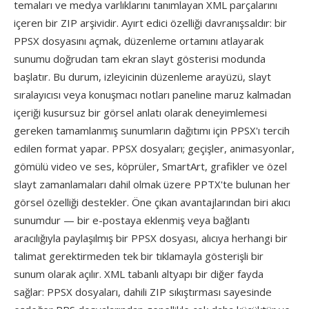
temaları ve medya varlıklarını tanımlayan XML parçalarını
içeren bir ZIP arşividir. Ayırt edici özelliği davranışsaldır: bir
PPSX dosyasını açmak, düzenleme ortamını atlayarak
sunumu doğrudan tam ekran slayt gösterisi modunda
başlatır. Bu durum, izleyicinin düzenleme arayüzü, slayt
sıralayıcısı veya konuşmacı notları paneline maruz kalmadan
içeriği kusursuz bir görsel anlatı olarak deneyimlemesi
gereken tamamlanmış sunumların dağıtımı için PPSX'ı tercih
edilen format yapar. PPSX dosyaları; geçişler, animasyonlar,
gömülü video ve ses, köprüler, SmartArt, grafikler ve özel
slayt zamanlamaları dahil olmak üzere PPTX'te bulunan her
görsel özelliği destekler. Öne çıkan avantajlarından biri akıcı
sunumdur — bir e-postaya eklenmiş veya bağlantı
aracılığıyla paylaşılmış bir PPSX dosyası, alıcıya herhangi bir
talimat gerektirmeden tek bir tıklamayla gösterişli bir
sunum olarak açılır. XML tabanlı altyapı bir diğer fayda
sağlar: PPSX dosyaları, dahili ZIP sıkıştırması sayesinde