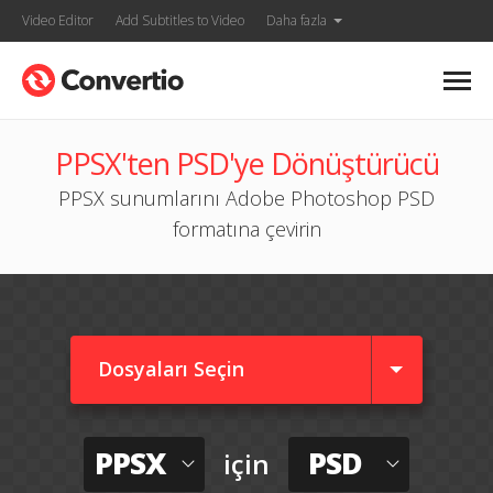
Video Editor
Add Subtitles to Video
Daha fazla
PPSX'ten PSD'ye Dönüştürücü
PPSX sunumlarını Adobe Photoshop PSD
formatına çevirin
Dosyaları Seçin
PPSX
PSD
için