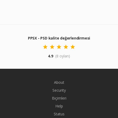
PPSX - PSD kalite değerlendirmesi
4.9
(8 oyları)
About
Security
Biçimleri
Help
Status