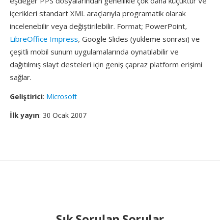
eşdeğer PPS dosyalarından genellikle çok daha küçüktür ve
içerikleri standart XML araçlarıyla programatik olarak
incelenebilir veya değiştirilebilir. Format; PowerPoint,
LibreOffice Impress
, Google Slides (yükleme sonrası) ve
çeşitli mobil sunum uygulamalarında oynatılabilir ve
dağıtılmış slayt desteleri için geniş çapraz platform erişimi
sağlar.
Geliştirici
:
Microsoft
İlk yayın
: 30 Ocak 2007
Sık Sorulan Sorular