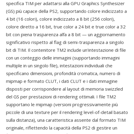
specifica TIM per adattarsi alla GPU Graphics Synthesizer
(GS) più capace della PS2, supportando colore indicizzato a
4 bit (16 colori), colore indicizzato a 8 bit (256 colori),
colore diretto a 16 bit, true color a 24 bit e true color a 32
bit con piena trasparenza alfa a 8 bit — un aggiornamento
significativo rispetto al flag di semi-trasparenza a singolo
bit di TIM. Il contenitore TM2 include un'intestazione di file
con un conteggio delle immagini (supportando immagini
multiple in un singolo file), intestazioni individuali che
specificano dimensioni, profondità cromatica, numero di
mipmap e formato CLUT, i dati CLUT e i dati immagine
disposti per corrispondere al layout di memoria swizzled
del GS per prestazioni di rendering ottimali. I file TM2
supportano le mipmap (versioni progressivamente più
piccole di una texture per il rendering level-of-detail basato
sulla distanza), una caratteristica assente dal formato TIM
originale, riflettendo la capacità della PS2 di gestire un