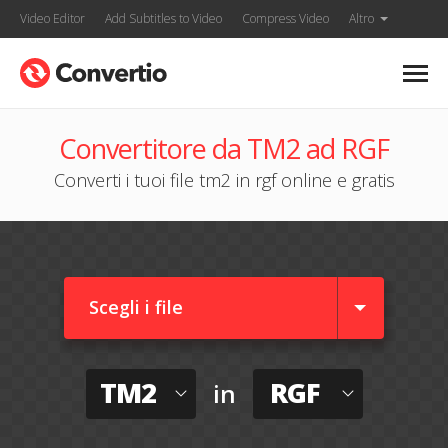
Video Editor
Add Subtitles to Video
Compress Video
Altro
Convertitore da TM2 ad RGF
Converti i tuoi file tm2 in rgf online e gratis
Scegli i file
TM2
RGF
in